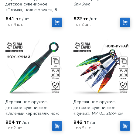
детское сувенирное
бамбука
«Пламя», нож сюрикен, 8
см
641 тг
822 тг
/шт
/шт
от 4 шт.
от 2 шт.
Деревянное оружие,
Деревянное оружие,
детское сувенирное
детское сувенирное
«Зеленый керисталл», нож
«Кунай», МИКС, 26×4 см
кунай, 26×4 см
904 тг
942 тг
/шт
/шт
от 2 шт.
по 5 шт.