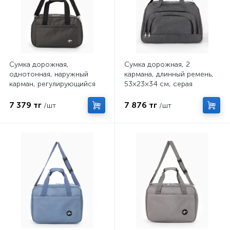
Сумка дорожная,
Сумка дорожная, 2
однотонная, наружный
кармана, длинный ремень,
карман, регулирующийся
53×23×34 см, серая
ремень, 39×20×25 см,
серая
7 379 тг
7 876 тг
/шт
/шт