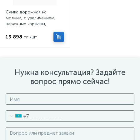
Сумка дорожная на
молнии, с увеличением,
наружные карманы,
длинный ремень,
камуфляж/зелёная
19 898 тг
/шт
Нужна консультация? Задайте
вопрос прямо сейчас!
+7