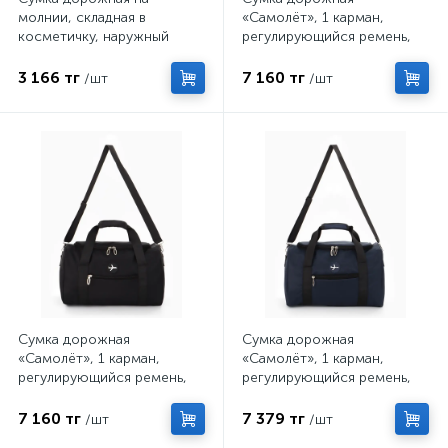
молнии, складная в
«Самолёт», 1 карман,
косметичку, наружный
регулирующийся ремень,
карман, держатель для
39×20×25 см, серая
чемодана, серая, голубая
3 166 тг
7 160 тг
/шт
/шт
Сумка дорожная
Сумка дорожная
«Самолёт», 1 карман,
«Самолёт», 1 карман,
регулирующийся ремень,
регулирующийся ремень,
39×20×25 см, чёрная
39×20×25 см, синяя
7 160 тг
7 379 тг
/шт
/шт