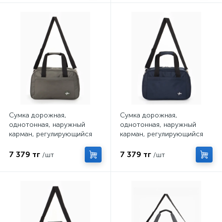
Сумка дорожная,
Сумка дорожная,
однотонная, наружный
однотонная, наружный
карман, регулирующийся
карман, регулирующийся
ремень, 39×20×25 см,
ремень, 39×20×25 см,
зелёная
синяя
7 379 тг
7 379 тг
/шт
/шт