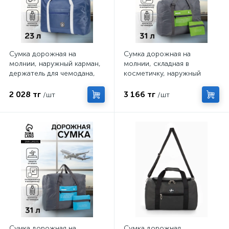
Сумка дорожная на
Сумка дорожная на
молнии, наружный карман,
молнии, складная в
держатель для чемодана,
косметичку, наружный
синяя
карман, держатель для
чемодана, серая, зелёная
2 028 тг
3 166 тг
/шт
/шт
Сумка дорожная на
Сумка дорожная