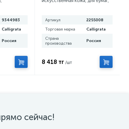
,
искусственная кожа, для бумаг,
стик, 4
для офиса, с кольцевым
асс, черная
механизмом 4, 360 х 260 х 30
мм, чёрная
9344983
Артикул
2255008
Calligrata
Торговая марка
Calligrata
Страна
Россия
Россия
производства
8 418 тг
/шт
прямо сейчас!