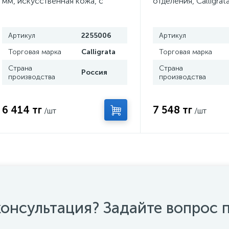
мм, искусственная кожа, с
отделения, Calligrata
металлическим прижимом
350×282×33 мм, пла
"Лайт" чёрный 6Л31
кармана, бизнес-кл
Артикул
2255006
Артикул
Торговая марка
Calligrata
Торговая марка
Страна
Страна
Россия
производства
производства
6 414 тг
7 548 тг
/шт
/шт
онсультация? Задайте вопрос 