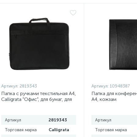
Артикул:
2819343
Артикул:
10948387
Папка с ручками текстильная А4,
Папка для конфере
Calligrata "Офис", для бумаг, для
А4, кожзам
офиса, 365 х 290 х 30 мм, 1Ш41,
черная
Артикул
2819343
Артикул
Торговая марка
Calligrata
Торговая марка