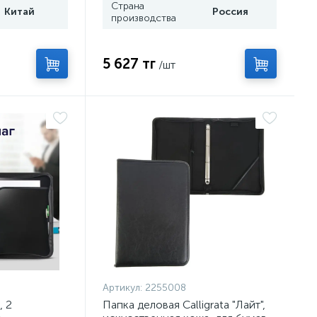
Страна
Китай
Россия
производства
5 627 тг
/шт
Артикул:
2255008
, 2
Пaпка деловая Calligrata "Лайт",