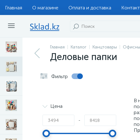
Главная
О магазине
Оплата и доставка
Контак
Главная
Каталог
Канцтовары
Офисны
Деловые папки
Фильтр
В 
Цена
по
ра
по
-
по
Пр