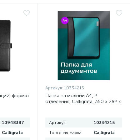
Артикул:
10334215
нций, формат
Папка на молнии А4, 2
отделения, Calligrata, 350 х 282 х
33 мм, пластик, 4 кармана,
бизнес-класс, зелёный металлик
10948387
Артикул
10334215
Calligrata
Торговая марка
Calligrata