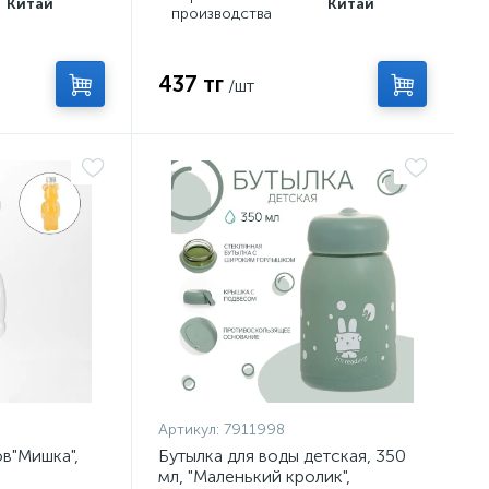
Китай
Китай
производства
437 тг
/шт
Артикул:
7911998
ов"Мишка",
Бутылка для воды детская, 350
мл, "Маленький кролик",