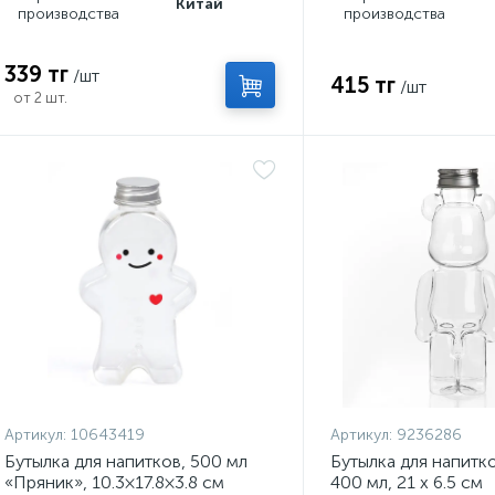
Китай
производства
производства
339 тг
/шт
415 тг
/шт
от 2 шт.
Артикул:
10643419
Артикул:
9236286
Бутылка для напитков, 500 мл
Бутылка для напитк
«Пряник», 10.3×17.8×3.8 см
400 мл, 21 х 6.5 см