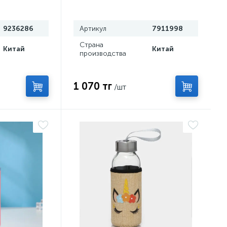
стеклянная
9236286
Артикул
7911998
Страна
Китай
Китай
производства
1 070 тг
/шт