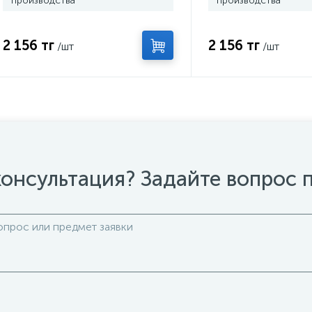
производства
производства
2 156 тг
2 156 тг
/шт
/шт
онсультация? Задайте вопрос 