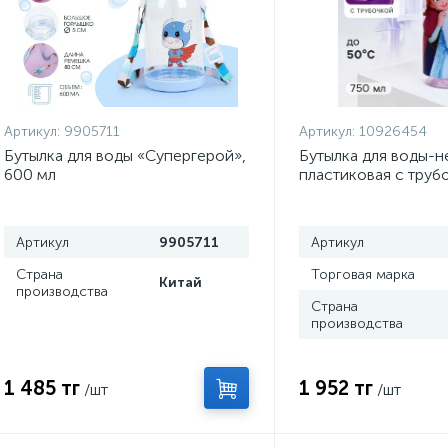
Артикул:
9905711
Артикул:
10926454
Бутылка для воды «Супергерой»,
Бутылка для воды-н
600 мл
пластиковая с труб
и Анна», 750 мл, Х
сердце
Артикул
9905711
Артикул
Страна
Торговая марка
Китай
производства
Страна
производства
1 485 тг
1 952 тг
/шт
/шт