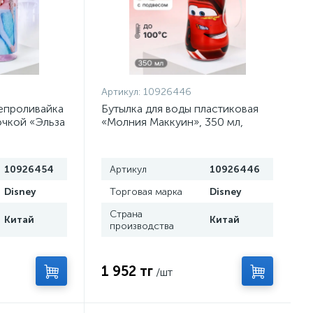
Артикул:
10926446
епроливайка
Бутылка для воды пластиковая
очкой «Эльза
«Молния Маккуин», 350 мл,
олодное
Тачки
10926454
Артикул
10926446
Disney
Торговая марка
Disney
Страна
Китай
Китай
производства
1 952 тг
/шт