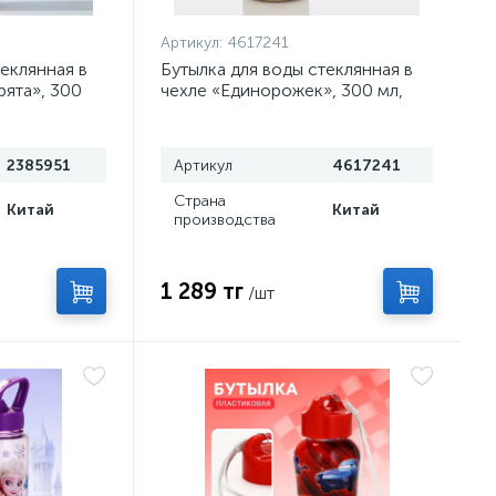
Артикул:
4617241
теклянная в
Бутылка для воды стеклянная в
рята», 300
чехле «Единорожек», 300 мл,
 МИКС
h=16,5 см
2385951
Артикул
4617241
Страна
Китай
Китай
производства
1 289 тг
/шт