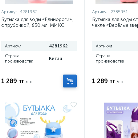
Артикул:
4281962
Артикул:
2385951
Бутылка для воды «Единороги»,
Бутылка для воды с
с трубочкой, 850 мл, МИКС
чехле «Весёлые зве
мл, h=17 см, цвета
Артикул
4281962
Артикул
Страна
Страна
Китай
производства
производства
1 289 тг
1 289 тг
/шт
/шт