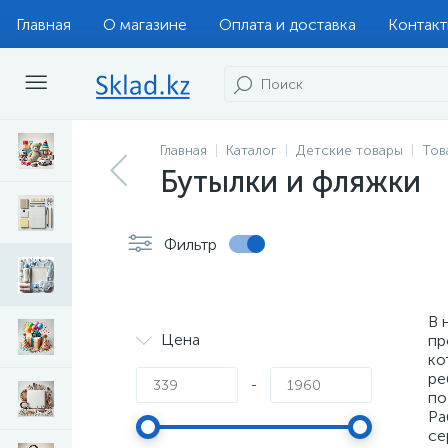
Главная
О магазине
Оплата и доставка
Контак
Главная
Каталог
Детские товары
Тов
Бутылки и фляжки
Фильтр
В 
Цена
пр
ко
ре
-
по
Ра
се