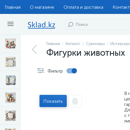
Главная
О магазине
Оплата и доставка
Контак
Главная
Каталог
Сувениры
Интерьер
Фигурки животных
Фильтр
В 
це
Показать
га
Дл
с 
ли