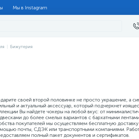
ты
Мы в Instagram
ля
Бижутерия
дарите своей второй половинке не просто украшение, а си
ильный и актуальный аксессуар, который подчеркнет изящес
ллекции Вы найдете чокеры на любой вкус: от минималист
двесками до более смелых вариантов с бархатными лентам
обства покупателей мы осуществляем бесплатную доставку п
мощью почты, СДЭК или транспортными компаниями. Работа
едоставляем полный пакет документов и сертификатов.