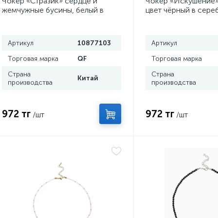
Чокер «Стразик» сердце и
Чокер «Искушение»
жемчужные бусины, белый в
цвет чёрный в сере
серебре, 36 см + 5 см доп,
цепочка
Артикул
10877103
Артикул
Торговая марка
QF
Торговая марка
Страна
Страна
Китай
производства
производства
972 тг
972 тг
/шт
/шт