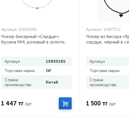
Артикул:
10830185
Артикул:
10877112
Чокер бисерный «Сердце»,
Чокер из бисера «Х
бусина №4, розовый в золоте,
сердце, чёрный в с
35 см
+ 5 см доп, цепочка
Артикул
10830185
Артикул
Торговая марка
QF
Торговая марка
Страна
Страна
Китай
производства
производства
1 447 тг
1 500 тг
/шт
/шт