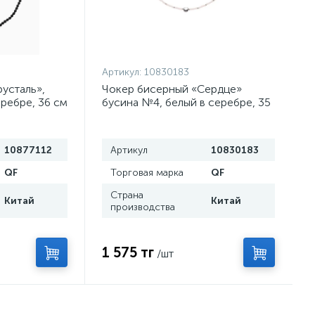
Артикул:
10830183
русталь»,
Чокер бисерный «Сердце»
еребре, 36 см
бусина №4, белый в серебре, 35
см
10877112
Артикул
10830183
QF
Торговая марка
QF
Страна
Китай
Китай
производства
1 575 тг
/шт