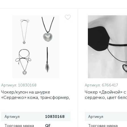
Артикул:
10830168
Артикул:
6766417
Чокер/кулон на шнурке
Чокер «Двойной» с
«Сердечко» кожа, трансформер,
сердечко, цвет бел
цвет серебро, 150 см
серебре, L=32 см
Артикул
10830168
Артикул
Торговая марка
QF
Торговая марка