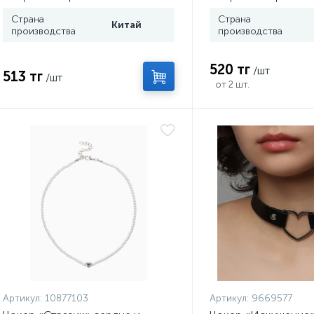
Страна
Страна
Китай
производства
производства
520 тг
/шт
513 тг
/шт
от 2 шт.
Артикул:
10877103
Артикул:
9669577