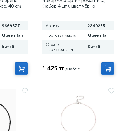
 сердце,
Чокер «Ассорти» романтика,
бре, 40 см
(набор 4 шт.), цвет чёрно-
серебряный, 30,5 см
9669577
Артикул
2240235
Queen fair
Торговая марка
Queen fair
Страна
Китай
Китай
производства
1 425 тг
/набор