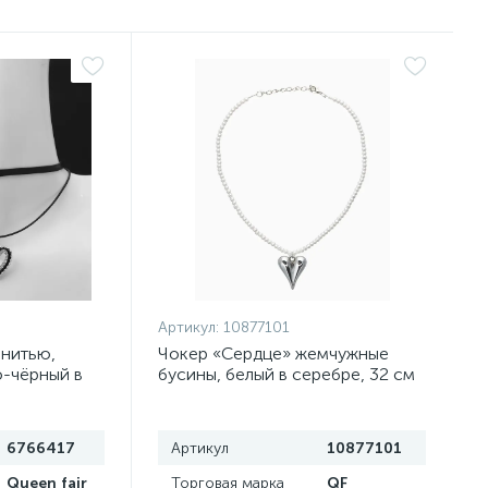
Артикул:
10877101
 нитью,
Чокер «Сердце» жемчужные
о-чёрный в
бусины, белый в серебре, 32 см
+ 5 см доп, цепочка
6766417
Артикул
10877101
Queen fair
Торговая марка
QF