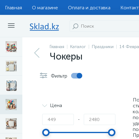
Главная
О магазине
Оплата и доставка
Контак
Главная
Каталог
Праздники
14 Февра
Чокеры
Фильтр
По
Цена
ст
ко
по
-
уд
по
Пр