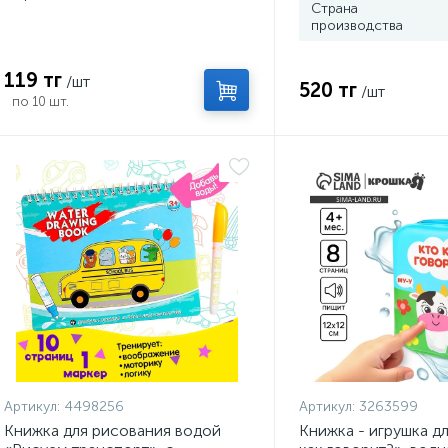
Страна
производства
119 тг
/шт
520 тг
/шт
по 10 шт.
Артикул:
4498256
Артикул:
3263599
Книжка для рисования водой
Книжка - игрушка д