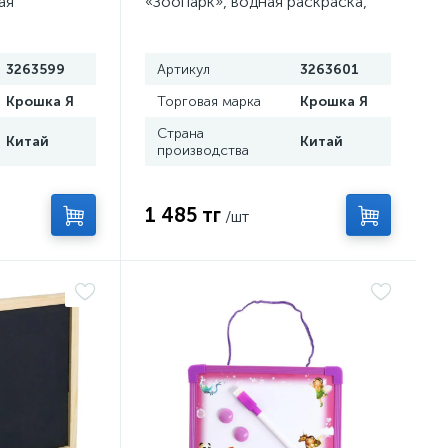
ая
«Зоопарк», водная раскраска,
Я
Крошка Я
3263599
Артикул
3263601
Крошка Я
Торговая марка
Крошка Я
Страна
Китай
Китай
производства
1 485 тг
/шт