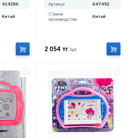
414286
Артикул
647492
Страна
Китай
Китай
производства
2 054 тг
/шт