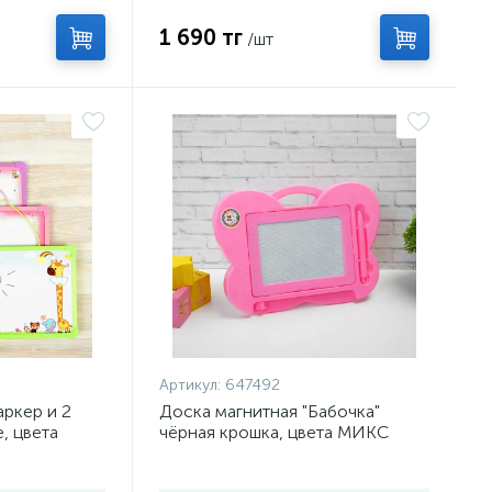
1 690 тг
/шт
Артикул:
647492
аркер и 2
Доска магнитная "Бабочка"
, цвета
чёрная крошка, цвета МИКС