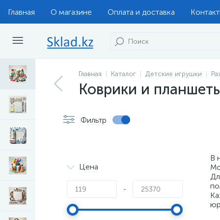
Главная
О магазине
Оплата и доставка
Контак
Главная
Каталог
Детские игрушки
Ра
Коврики и планшет
Фильтр
В 
Цена
Мо
Дл
по
-
Ка
юр