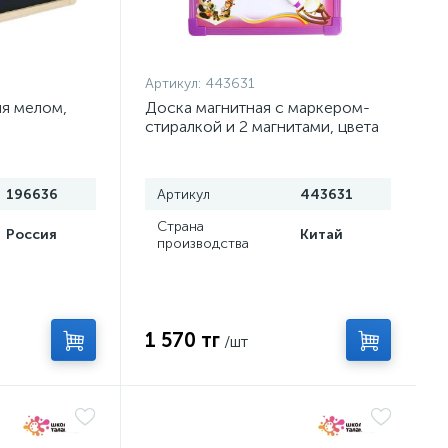
Артикул:
443631
ия мелом,
Доска магнитная с маркером-
стиралкой и 2 магнитами, цвета
МИКС
196636
Артикул
443631
Страна
Россия
Китай
производства
1 570 тг
/шт