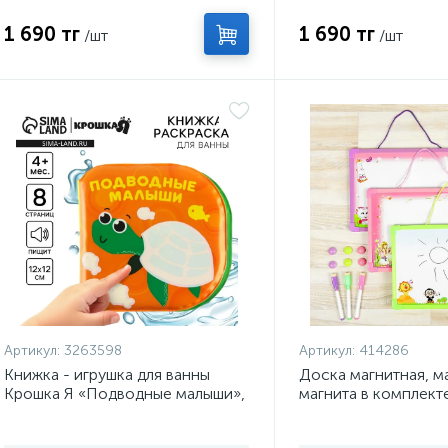
1 690 тг
1 690 тг
/шт
/шт
Артикул:
3263598
Артикул:
414286
Книжка - игрушка для ванны
Доска магнитная, м
Крошка Я «Подводные малыши»,
магнита в комплекте
водная раскраска
МИКС