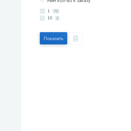
Мин кол-во к заказу
1
72
10
1
Показать