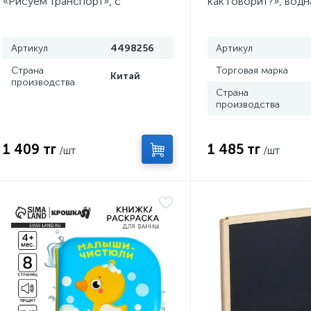
«Рисуем транспорт», с
как говорит?», водн
маркером
раскраска, Крошка 
Артикул
4498256
Артикул
Страна
Торговая марка
Китай
производства
Страна
производства
1 409 тг
1 485 тг
/шт
/шт