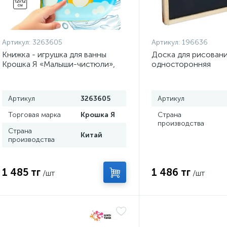
Артикул:
3263605
Артикул:
196636
Книжка - игрушка для ванны
Доска для рисован
Крошка Я «Малыши-чистюли»,
односторонняя
водная раскраска, от 4 мес.
Артикул
3263605
Артикул
Торговая марка
Крошка Я
Страна
производства
Страна
Китай
производства
1 485 тг
1 486 тг
/шт
/шт