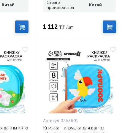
Страна
Китай
Китай
производства
1 112 тг
/шт
Артикул:
3263601
ля ванны «Кто
Книжка - игрушка для ванны