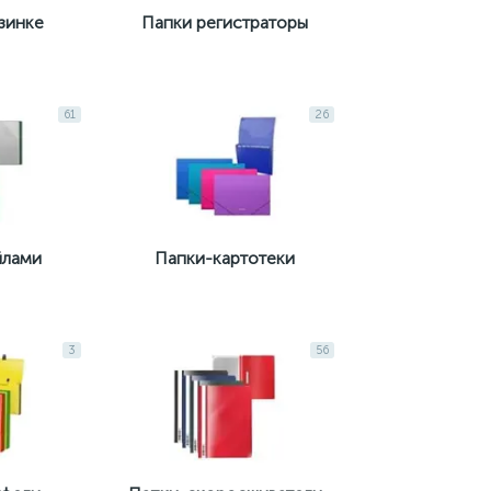
зинке
Папки регистраторы
61
26
йлами
Папки-картотеки
3
56