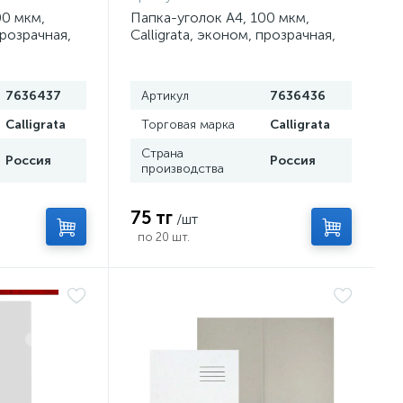
00 мкм,
Папка-уголок А4, 100 мкм,
прозрачная,
Calligrata, эконом, прозрачная,
зеленая
7636437
Артикул
7636436
Calligrata
Торговая марка
Calligrata
Страна
Россия
Россия
производства
75 тг
/шт
по 20 шт.