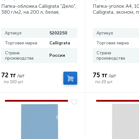
Папка-обложка Calligrata "Дело",
Папка-уголок А4, 1
380 г/м2, на 200 л, белая,
Calligrata, эконом, 
немелованная
красная
Артикул
5202250
Артикул
Торговая марка
Calligrata
Торговая марка
Страна
Страна
Россия
производства
производства
72 тг
75 тг
/шт
/шт
по 100 шт.
по 20 шт.