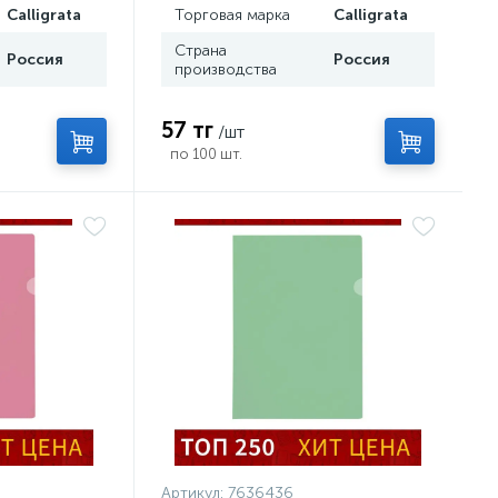
Calligrata
Торговая марка
Calligrata
Страна
Россия
Россия
производства
57 тг
/шт
по 100 шт.
Артикул:
7636436