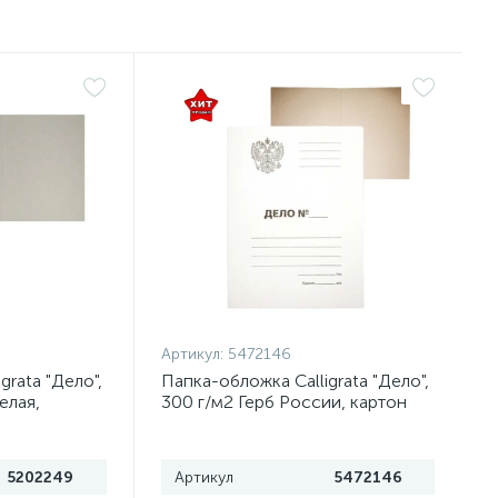
Артикул:
5472146
grata "Дело",
Папка-обложка Calligrata "Дело",
елая,
300 г/м2 Герб России, картон
немелованный, до 200л, белая
5202249
Артикул
5472146