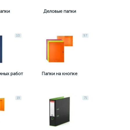
апки
Деловые папки
10
97
мных работ
Папки на кнопке
19
71