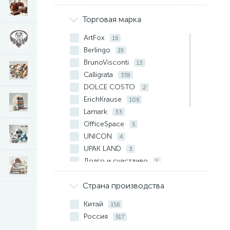
Торговая марка
ArtFox
16
Berlingo
19
BrunoVisconti
13
Calligrata
359
DOLCE COSTO
2
ErichKrause
106
Lamark
33
OfficeSpace
5
UNICON
4
UPAK LAND
3
Долго и счастливо
1
Имидж
2
Страна производства
Канцбург
7
Мир открыток
1
Китай
156
Полиграф
2
Россия
517
Сима-ленд
3