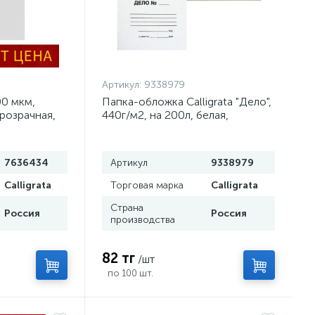
Артикул:
9338979
00 мкм,
Папка-обложка Calligrata "Дело",
прозрачная,
440г/м2, на 200л, белая,
немелованная
7636434
Артикул
9338979
Calligrata
Торговая марка
Calligrata
Страна
Россия
Россия
производства
82 тг
/шт
по 100 шт.