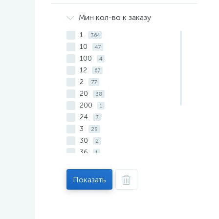
Стамм
2
Учитель
Мин кол-во к заказу
7
1
364
10
47
100
4
12
67
2
77
20
38
200
1
24
3
3
28
30
2
36
1
4
13
40
1
Показать
5
9
50
16
6
1