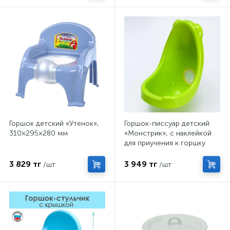
Горшок детский «Утенок»,
Горшок-писсуар детский
310×295×280 мм
«Монстрик», с наклейкой
для приучения к горшку
3 829 тг
3 949 тг
/шт
/шт