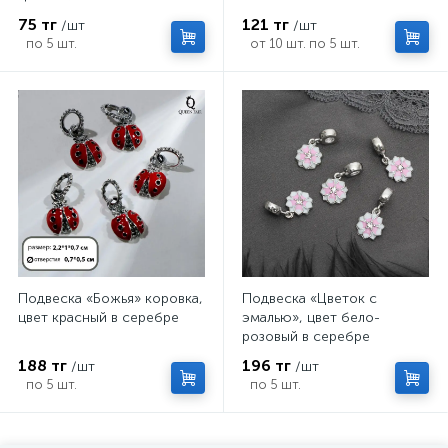
75 тг
121 тг
/шт
/шт
по 5 шт.
от 10 шт. по 5 шт.
Подвеска «Божья» коровка,
Подвеска «Цветок с
цвет красный в серебре
эмалью», цвет бело-
розовый в серебре
188 тг
196 тг
/шт
/шт
по 5 шт.
по 5 шт.