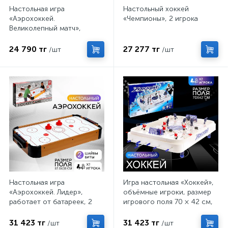
Настольная игра
Настольный хоккей
«Аэрохоккей.
«Чемпионы», 2 игрока
Великолепный матч»,
работает от батареек, 2
игрока, 3+
24 790 тг
27 277 тг
/шт
/шт
Настольная игра
Игра настольная «Хоккей»,
«Аэрохоккей. Лидер»,
объёмные игроки, размер
работает от батареек, 2
игрового поля 70 × 42 см,
игрока, 6+
2 игрока, 5+
31 423 тг
31 423 тг
/шт
/шт