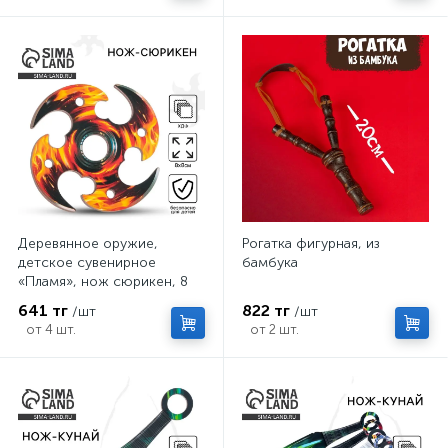
Деревянное оружие,
Рогатка фигурная, из
детское сувенирное
бамбука
«Пламя», нож сюрикен, 8
см
641 тг
822 тг
/шт
/шт
от 4 шт.
от 2 шт.