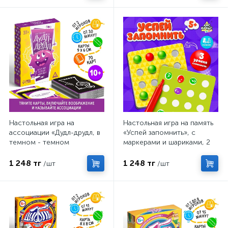
Настольная игра на
Настольная игра на память
ассоциации «Дудл-друдл, в
«Успей запомнить», с
темном - темном
маркерами и шариками, 2
коридоре», 70 карт, 10+
игрока, 3+
1 248 тг
1 248 тг
/шт
/шт