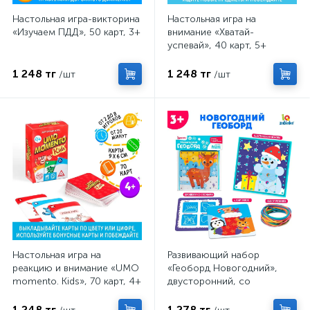
Настольная игра-викторина
Настольная игра на
«Изучаем ПДД», 50 карт, 3+
внимание «Хватай-
успевай», 40 карт, 5+
1 248 тг
1 248 тг
/шт
/шт
Настольная игра на
Развивающий набор
реакцию и внимание «UMO
«Геоборд Новогодний»,
momento. Kids», 70 карт, 4+
двусторонний, со
сменными картинками и
резиночками, 3+
1 248 тг
1 278 тг