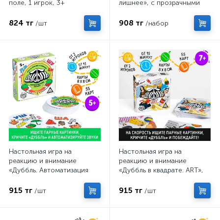
поле, 1 игрок, 3+
лишнее», с прозрачными
карточками, уровень 2, по
методике Монтессори
824 тг
908 тг
/шт
/набор
Настольная игра на
Настольная игра на
реакцию и внимание
реакцию и внимание
«Дуббль. Автоматизация
«Дуббль в квадрате. ART»,
Звуков», 55 карт, 5+
55 карт, 7+
915 тг
915 тг
/шт
/шт