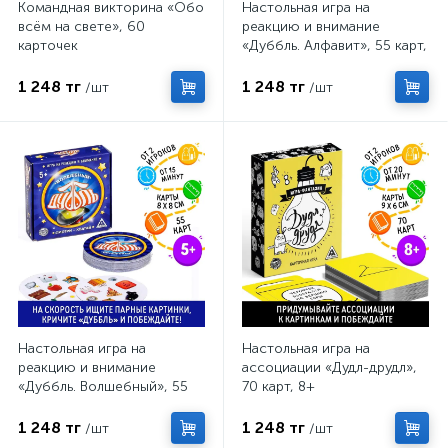
Командная викторина «Обо
Настольная игра на
всём на свете», 60
реакцию и внимание
карточек
«Дуббль. Алфавит», 55 карт,
5+
1 248 тг
1 248 тг
/шт
/шт
Настольная игра на
Настольная игра на
реакцию и внимание
ассоциации «Дудл-друдл»,
«Дуббль. Волшебный», 55
70 карт, 8+
карт, 5+
1 248 тг
1 248 тг
/шт
/шт