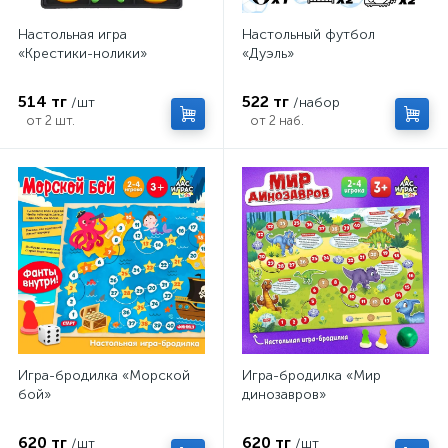
Настольная игра
Настольный футбол
«Крестики-нолики»
«Дуэль»
514 тг
522 тг
/шт
/набор
от 2 шт.
от 2 наб.
Игра-бродилка «Морской
Игра-бродилка «Мир
бой»
динозавров»
620 тг
620 тг
/шт
/шт