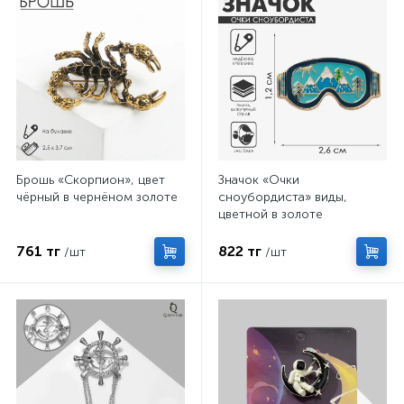
Брошь «Скорпион», цвет
Значок «Очки
чёрный в чернёном золоте
сноубордиста» виды,
цветной в золоте
761 тг
822 тг
/шт
/шт