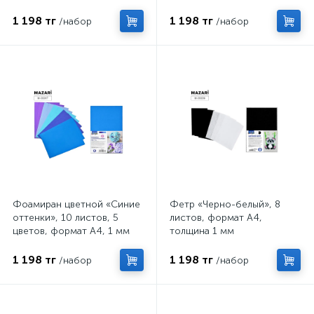
цветов, формат А4,
А4, толщина 1 мм
толщина 1 мм
1 198 тг
1 198 тг
/набор
/набор
Фоамиран цветной «Синие
Фетр «Черно-белый», 8
оттенки», 10 листов, 5
листов, формат А4,
цветов, формат А4, 1 мм
толщина 1 мм
1 198 тг
1 198 тг
/набор
/набор