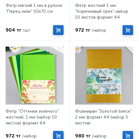
Фетр мягкий 1 мм в рулоне
Фетр жесткий 1 мм
"Перец чили" 50х70 см
"Коричневый орех" набор
10 листов формат А4
904 тг
972 тг
/шт
/набор
Фетр "Оттенки зелёного"
Фоамиран "Золотой блеск"
жёсткий, 1 мм (набор 10
2 мм формат А4 (набор 5
листов) формат А4
листов)
972 тг
980 тг
/набор
/набор