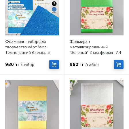
Фоамиран набор для
Фоамиран
творчества «Арт Узор.
металлизированный
Тёмно-синий блеск», 5
"Зелёный" 2 мм формат А4
листов, 2 мм, формат А4
набор 5 листов
980 тг
980 тг
/набор
/набор