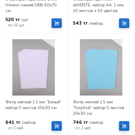
(тёмно-синий/188) 60х70
deVENTE, набор А4, 1 мм,
см
10 листов × 10 цветов
520 тг
/шт
543 тг
/набор
по 10 шт.
Фетр мягкий 1.5 мм "Белый"
Фетр мягкий 1.5 мм
набор 5 листов 20х30 см
"Голубой" набор 5 листов
20х30 см
641 тг
746 тг
/набор
/набор
от 2 наб.
от 2 наб.