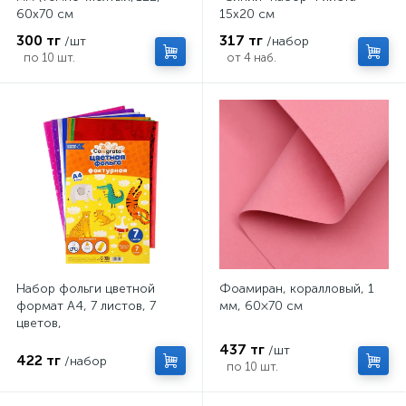
60х70 см
15х20 см
300 тг
317 тг
/шт
/набор
по 10 шт.
от 4 наб.
Набор фольги цветной
Фоамиран, коралловый, 1
формат А4, 7 листов, 7
мм, 60×70 см
цветов,
ГОЛОГРАФИЧЕСКОЙ
437 тг
/шт
звезды, плотность 100г/м2
422 тг
/набор
по 10 шт.