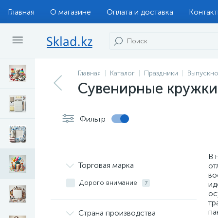
Главная
О магазине
Оплата и доставка
Контак
Главная
Каталог
Праздники
Выпускно
Сувенирные кружки
Фильтр
В 
Торговая марка
от
во
Дорого внимание
ид
7
ос
тр
па
Страна производства