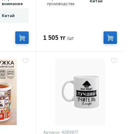
Китай
внимание
производства
Китай
1 505 тг
/шт
Артикул:
4289877