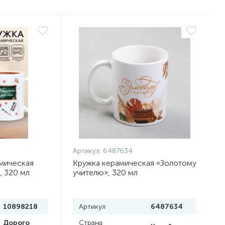
Артикул:
6487634
амическая
Кружка керамическая «Золотому
, 320 мл
учителю», 320 мл
10898218
Артикул
6487634
Дорого
Страна