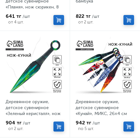
детское сувенирное
бамбука
«Пламя», нож сюрикен, 8
см
641 тг
822 тг
/шт
/шт
от 4 шт.
от 2 шт.
Деревянное оружие,
Деревянное оружие,
детское сувенирное
детское сувенирное
«Зеленый керисталл», нож
«Кунай», МИКС, 26×4 см
кунай, 26×4 см
904 тг
942 тг
/шт
/шт
от 2 шт.
по 5 шт.