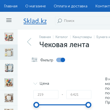
Главная
О магазине
Оплата и доставка
Контак
Главная
Каталог
Канцтовары
Бумага 
Чековая лента
Фильтр
В 
Цена
мо
по
по
-
по
Пр