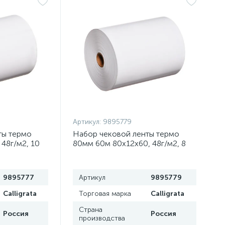
Артикул:
9895779
ты термо
Набор чековой ленты термо
 48г/м2, 10
80мм 60м 80х12х60, 48г/м2, 8
штук
9895777
Артикул
9895779
Calligrata
Торговая марка
Calligrata
Страна
Россия
Россия
производства