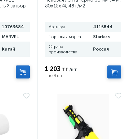
ный затвор
80х18х74, 48 г/м2
10763684
Артикул
4115844
MARVEL
Торговая марка
Starless
Страна
Китай
Россия
производства
1 203 тг
/шт
по 9 шт.