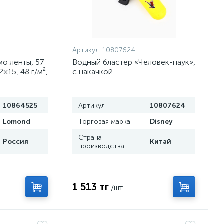
Артикул:
10807624
о ленты, 57
Водный бластер «Человек-паук»,
×15, 48 г/м²,
с накачкой
10864525
Артикул
10807624
Lomond
Торговая марка
Disney
Страна
Россия
Китай
производства
1 513 тг
/шт