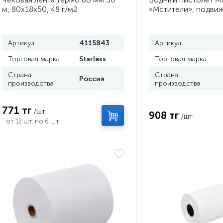
м, 80х18х50, 48 г/м2
«Мстители», подвиж
Артикул
4115843
Артикул
Торговая марка
Starless
Торговая марка
Страна
Страна
Россия
производства
производства
771 тг
/шт
908 тг
/шт
от 12 шт. по 6 шт.