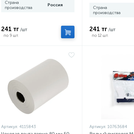
Страна
Россия
производства
Страна
производства
241 тг
241 тг
/шт
/шт
по 9 шт.
по 12 шт.
Артикул:
4115843
Артикул:
10763684
Чековая лента термо 80 мм 50
Водный пистолет 