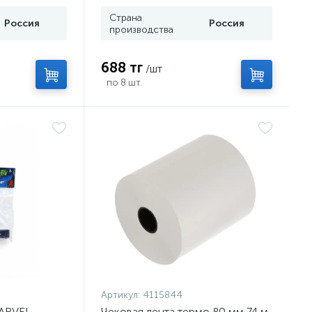
Страна
Россия
Россия
производства
688 тг
/шт
по 8 шт.
Артикул:
4115844
MARVEL
Чековая лента термо 80 мм 74 м,