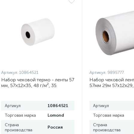
Артикул:
10864521
Артикул:
9895777
Набор чековой термо - ленты 57
Набор чековой лен
мм, 57×12×35, 48 г/м², 35
57мм 29м 57х12х29,
метров, 8 штук
штук
Артикул
10864521
Артикул
Торговая марка
Lomond
Торговая марка
Страна
Страна
Россия
производства
производства