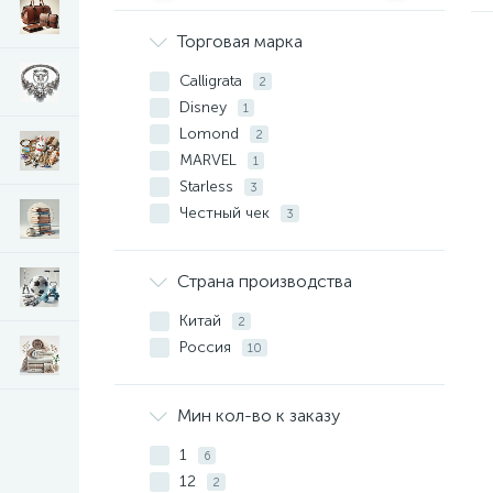
Торговая марка
Calligrata
2
Disney
1
Lomond
2
MARVEL
1
Starless
3
Честный чек
3
Страна производства
Китай
2
Россия
10
Мин кол-во к заказу
1
6
12
2