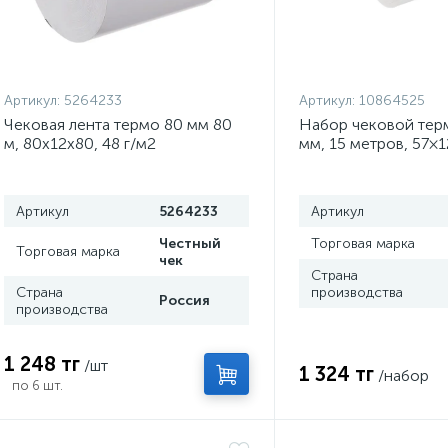
Артикул:
5264233
Артикул:
10864525
Чековая лента термо 80 мм 80
Набор чековой терм
м, 80х12х80, 48 г/м2
мм, 15 метров, 57×12
8 штук
Артикул
5264233
Артикул
Честный
Торговая марка
Торговая марка
чек
Страна
Страна
производства
Россия
производства
1 248 тг
/шт
1 324 тг
/набор
по 6 шт.