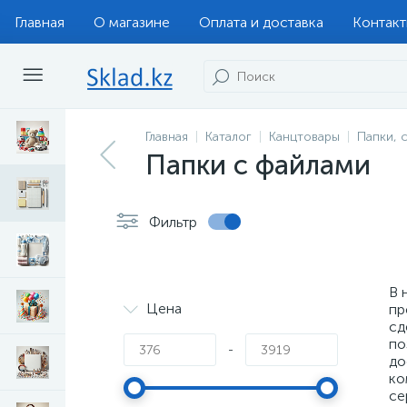
Главная
О магазине
Оплата и доставка
Контак
Главная
Каталог
Канцтовары
Папки, 
Папки с файлами
Фильтр
В 
Цена
пр
сд
по
-
до
ко
се