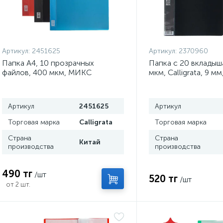
Артикул:
2451625
Артикул:
2370960
Папка А4, 10 прозрачных
Папка с 20 вкладыш
файлов, 400 мкм, МИКС
мкм, Calligrata, 9 м
корешке, черная
Артикул
2451625
Артикул
Торговая марка
Calligrata
Торговая марка
Страна
Страна
Китай
производства
производства
490 тг
/шт
520 тг
/шт
от 2 шт.