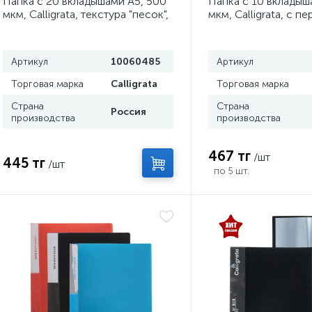
Папка с 20 вкладышами А5, 500
Папка с 10 вкладыш
мкм, Calligrata, текстура "песок",
мкм, Calligrata, с п
красная
чёрная
Артикул
10060485
Артикул
Торговая марка
Calligrata
Торговая марка
Страна
Страна
Россия
производства
производства
467 тг
/шт
445 тг
/шт
по 5 шт.