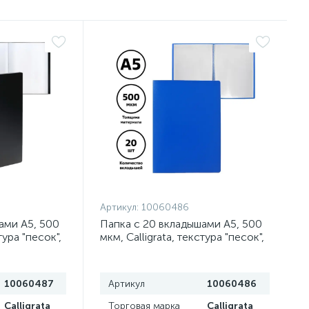
Артикул:
10060486
ами А5, 500
Папка с 20 вкладышами А5, 500
тура "песок",
мкм, Calligrata, текстура "песок",
синяя
10060487
Артикул
10060486
Calligrata
Торговая марка
Calligrata