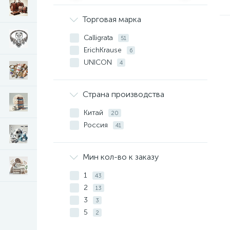
Торговая марка
Calligrata
51
ErichKrause
6
UNICON
4
Страна производства
Китай
20
Россия
41
Мин кол-во к заказу
1
43
2
13
3
3
5
2