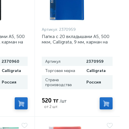
Артикул:
2370959
ами А5, 500
Папка с 20 вкладышами А5, 500
м, карман на
мкм, Calligrata, 9 мм, карман на
корешке, синяя
2370960
Артикул
2370959
Calligrata
Торговая марка
Calligrata
Страна
Россия
Россия
производства
520 тг
/шт
от 2 шт.