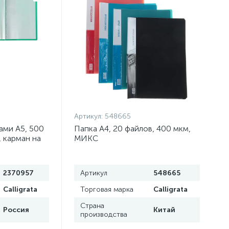
Артикул:
548665
ами А5, 500
Папка А4, 20 файлов, 400 мкм,
м, карман на
МИКС
2370957
Артикул
548665
Calligrata
Торговая марка
Calligrata
Страна
Россия
Китай
производства