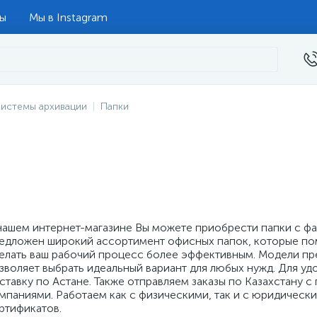
ты
Мы в Instagram
системы архивации
Папки
нашем интернет-магазине Вы можете приобрести папки с фа
едложен широкий ассортимент офисных папок, которые пом
елать ваш рабочий процесс более эффективным. Модели пре
зволяет выбрать идеальный вариант для любых нужд. Для у
ставку по Астане. Также отправляем заказы по Казахстану
мпаниями. Работаем как с физическими, так и с юридическ
ртификатов.