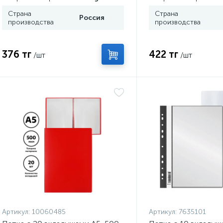
Страна
Страна
Россия
производства
производства
376 тг
422 тг
/шт
/шт
Артикул:
10060485
Артикул:
7635101