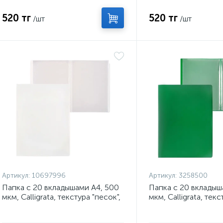
520 тг
520 тг
/шт
/шт
Артикул:
10697996
Артикул:
3258500
Папка с 20 вкладышами А4, 500
Папка с 20 вкладыш
мкм, Calligrata, текстура "песок",
мкм, Calligrata, текс
белая
зелёная