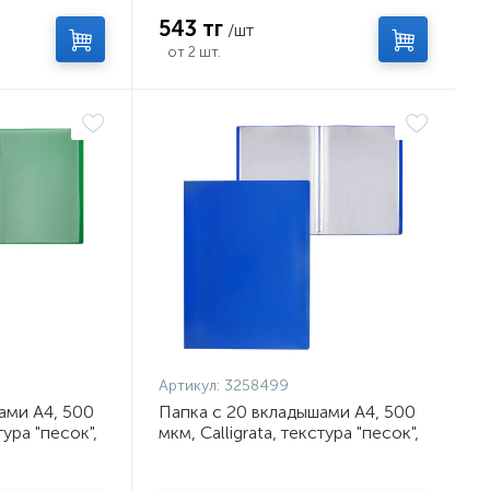
543 тг
/шт
от 2 шт.
Артикул:
3258499
ами А4, 500
Папка с 20 вкладышами А4, 500
тура "песок",
мкм, Calligrata, текстура "песок",
синяя