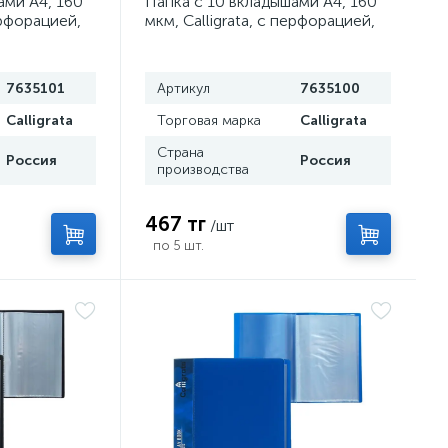
ами А4, 160
Папка с 10 вкладышами А4, 160
ерфорацией,
мкм, Calligrata, с перфорацией,
красная
7635101
Артикул
7635100
Calligrata
Торговая марка
Calligrata
Страна
Россия
Россия
производства
467 тг
/шт
по 5 шт.