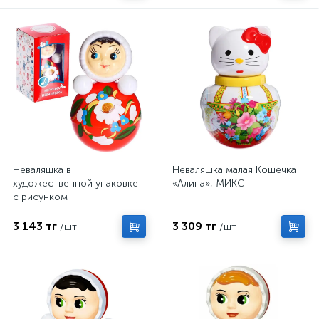
Неваляшка в
Неваляшка малая Кошечка
художественной упаковке
«Алина», МИКС
с рисунком
3 143 тг
3 309 тг
/шт
/шт