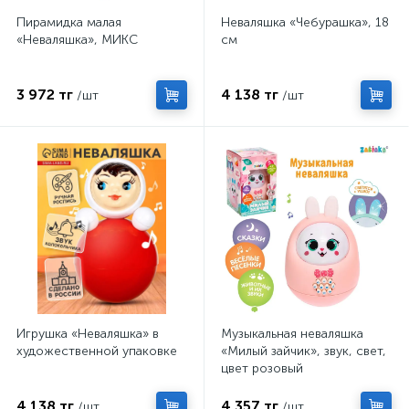
Пирамидка малая
Неваляшка «Чебурашка», 18
«Неваляшка», МИКС
см
3 972 тг
4 138 тг
/шт
/шт
Игрушка «Неваляшка» в
Музыкальная неваляшка
художественной упаковке
«Милый зайчик», звук, свет,
цвет розовый
4 138 тг
4 357 тг
/шт
/шт