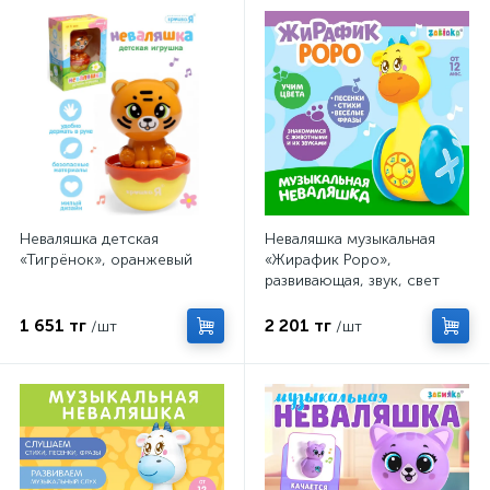
Неваляшка детская
Неваляшка музыкальная
«Тигрёнок», оранжевый
«Жирафик Роро»,
развивающая, звук, свет
1 651 тг
2 201 тг
/шт
/шт