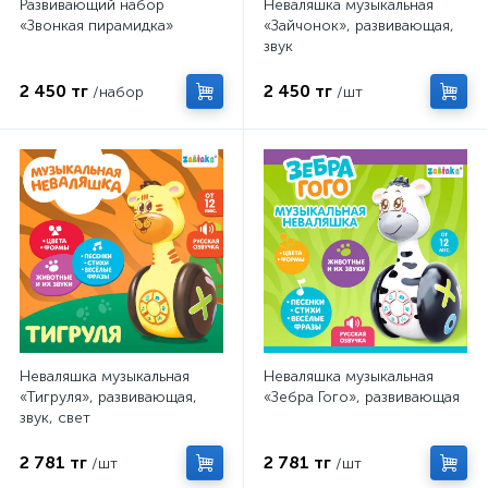
Развивающий набор
Неваляшка музыкальная
«Звонкая пирамидка»
«Зайчонок», развивающая,
звук
2 450 тг
2 450 тг
/набор
/шт
Неваляшка музыкальная
Неваляшка музыкальная
«Тигруля», развивающая,
«Зебра Гого», развивающая
звук, свет
2 781 тг
2 781 тг
/шт
/шт