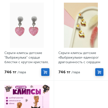
Серьги-клипсы детские
Серьги-клипсы детские
"Выбражулька" сердце
«Выбражулька» единорог
блестки с кругом кристалл,
драгоценность с сердцем
цвет розово-белый
кристалл, жёлто-белые
746 тг
746 тг
/пара
/пара