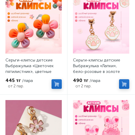
Серьги-клипсы детские
Серьги-клипсы детские
Выбражулька «Цветочек
Выбражулька «Лапки»,
пятилистник», цветные
бело-розовые в золоте
445 тг
490 тг
/пара
/пара
от 2 пар.
от 2 пар.