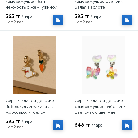
«Выбражулька» бант
«Выбражулька. Цветок»,
нежность с жемчужиной,
белая в золоте
розово-белые
565 тг
595 тг
/пара
/пара
от 2 пар.
от 2 пар.
Серьги-клипсы детские
Серьги-клипсы детские
Выбражулька «Зайчик с
«Выбражулька. Бабочка и
морковкой», бело-
Цветочек», цветные
оранжевые
595 тг
/пара
648 тг
/пара
от 2 пар.