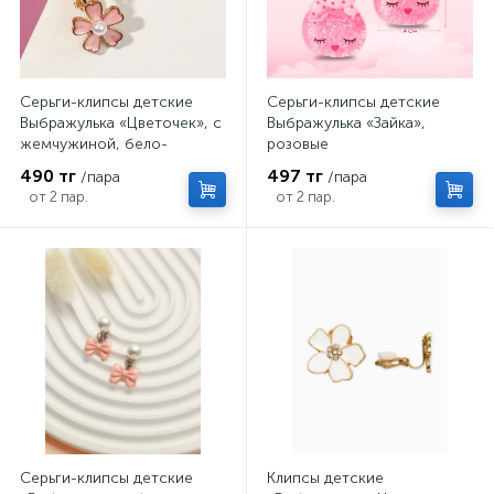
Серьги-клипсы детские
Серьги-клипсы детские
Выбражулька «Цветочек», с
Выбражулька «Зайка»,
жемчужиной, бело-
розовые
персиковые в золоте
490 тг
497 тг
/пара
/пара
от 2 пар.
от 2 пар.
Серьги-клипсы детские
Клипсы детские