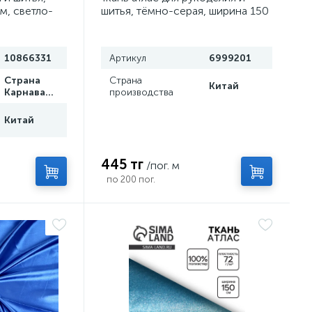
м, светло-
шитья, тёмно-серая, ширина 150
см
10866331
Артикул
6999201
Страна
Страна
Китай
Карнавалия
производства
Китай
445 тг
/пог. м
по 200 пог.