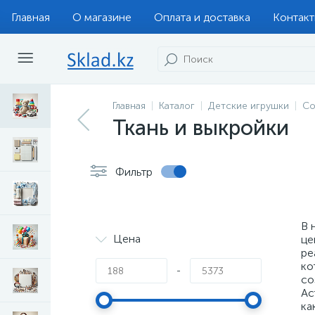
Главная
О магазине
Оплата и доставка
Контак
Главная
Каталог
Детские игрушки
Со
Ткань и выкройки
Фильтр
В 
Цена
це
ре
ко
-
со
Ас
ка