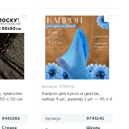
Артикул:
9745141
, трикотин
Капрон для кукол и цветов,
50 × 50 см
набор 4 шт., размер 1 шт. — 45 × 6
см, цвет небесный
9491066
Артикул
9745141
Страна
Школа