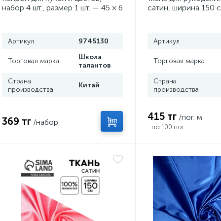
набор 4 шт., размер 1 шт. — 45 × 6
сатин, ширина 150 с
см, цвет персиковый
серая
Артикул
9745130
Артикул
Школа
Торговая марка
Торговая марка
талантов
Страна
Страна
Китай
производства
производства
415 тг
/пог. м
369 тг
/набор
по 100 пог.