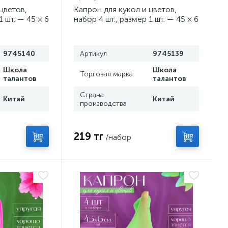
цветов,
Капрон для кукол и цветов,
1 шт. — 45 × 6
набор 4 шт., размер 1 шт. — 45 × 6
й
см, цвет синий
9745140
Артикул
9745139
Школа
Школа
Торговая марка
талантов
талантов
Страна
Китай
Китай
производства
219 тг
/набор