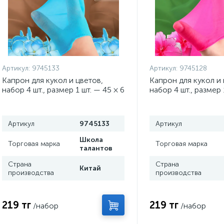
Артикул:
9745133
Артикул:
9745128
Капрон для кукол и цветов,
Капрон для кукол и 
набор 4 шт., размер 1 шт. — 45 × 6
набор 4 шт., размер 
см, цвет бирюзовый
см, цвет розовый
Артикул
9745133
Артикул
Школа
Торговая марка
Торговая марка
талантов
Страна
Страна
Китай
производства
производства
219 тг
219 тг
/набор
/набор