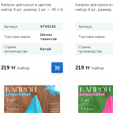
Капрон для кукол и цветов,
Капрон для кукол и 
набор 4 шт., размер 1 шт. — 45 × 6
набор 4 шт., размер 
см, цвет сирень
см, цвет коричневы
Артикул
9745142
Артикул
Школа
Торговая марка
Торговая марка
талантов
Страна
Страна
Китай
производства
производства
219 тг
219 тг
/набор
/набор