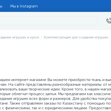
ты
Мы в Instagram
здание игрушек и кукол
Комплектующие для создания игрушек
нашем интернет-магазине Вы можете приобрести ткань и вы
нам. На сайте представлены разнообразные материалы: от 
ализовать ваши творческие идеи. Кроме того, в нашем мага
торые облегчат процесс шитья. Мы предлагаем как классич
здание игрушек всех форм и размеров. Для удобства покуп
тане. Также отправляем заказы по Казахстану с помощью п
к с физическими, так и с юридическими лицами. Предостав