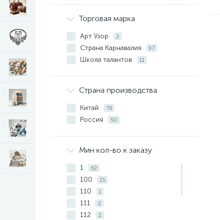
Торговая марка
Арт Узор
2
Страна Карнавалия
97
Школа талантов
11
Страна производства
Китай
76
Россия
50
Мин кол-во к заказу
1
62
100
15
110
1
111
2
112
2