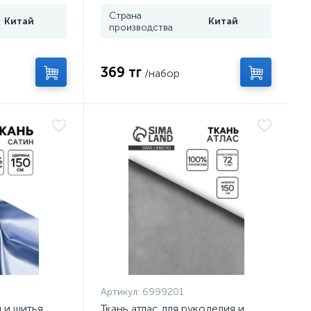
Страна
Китай
Китай
производства
369 тг
/набор
Артикул:
6999201
 и шитья,
Ткань атлас для рукоделия и