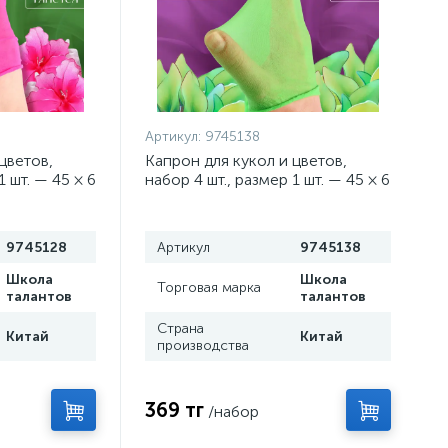
Артикул:
9745138
цветов,
Капрон для кукол и цветов,
1 шт. — 45 × 6
набор 4 шт., размер 1 шт. — 45 × 6
см, цвет зелёный
9745128
Артикул
9745138
Школа
Школа
Торговая марка
талантов
талантов
Страна
Китай
Китай
производства
369 тг
/набор