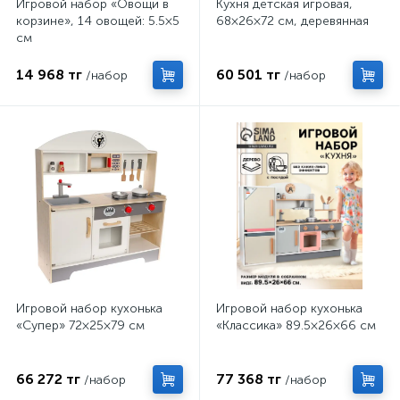
Игровой набор «Овощи в
Кухня детская игровая,
корзине», 14 овощей: 5.5×5
68×26×72 см, деревянная
см
14 968 тг
60 501 тг
/набор
/набор
Игровой набор кухонька
Игровой набор кухонька
«Супер» 72×25×79 см
«Классика» 89.5×26×66 см
66 272 тг
77 368 тг
/набор
/набор