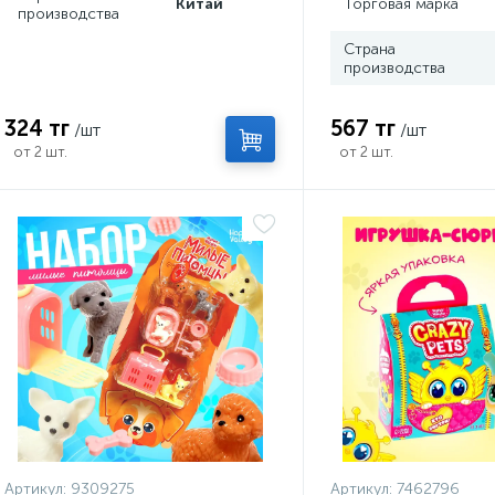
Китай
Торговая марка
производства
Страна
производства
324 тг
567 тг
/шт
/шт
от 2 шт.
от 2 шт.
Артикул:
9309275
Артикул:
7462796