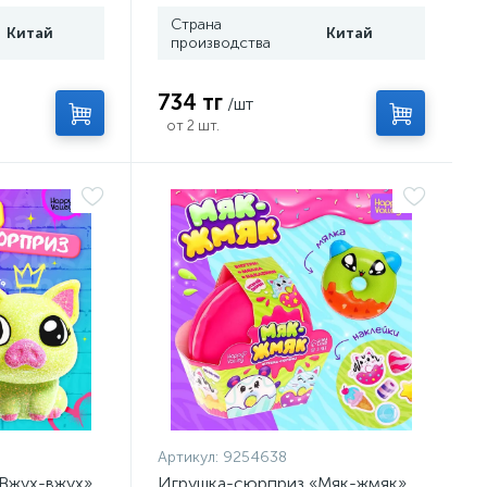
Страна
Китай
Китай
производства
734 тг
/шт
от 2 шт.
Артикул:
9254638
Вжух-вжух»,
Игрушка-сюрприз «Мяк-жмяк»,