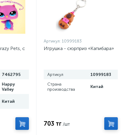
Артикул:
10999183
azy Pets, с
Игрушка - сюрприз «Капибара»
7462795
Артикул
10999183
Happy
Страна
Китай
Valley
производства
Китай
703 тг
/шт