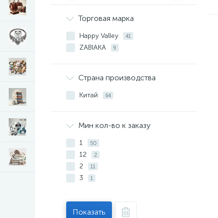
Торговая марка
Happy Valley
41
ZABIAKA
9
Страна производства
Китай
64
Мин кол-во к заказу
1
50
12
2
2
11
3
1
Показать