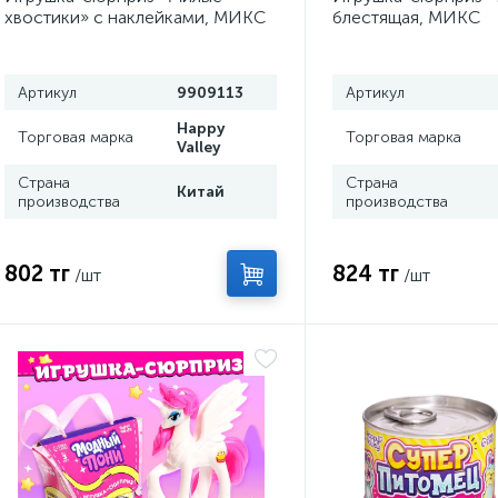
хвостики» с наклейками, МИКС
блестящая, МИКС
Артикул
9909113
Артикул
Happy
Торговая марка
Торговая марка
Valley
Страна
Страна
Китай
производства
производства
802 тг
824 тг
/шт
/шт