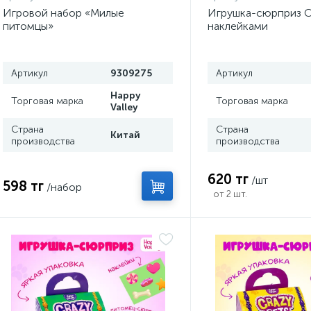
Игровой набор «Милые
Игрушка-сюрприз Cr
питомцы»
наклейками
Артикул
9309275
Артикул
Happy
Торговая марка
Торговая марка
Valley
Страна
Страна
Китай
производства
производства
620 тг
/шт
598 тг
/набор
от 2 шт.