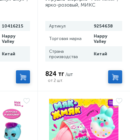
ярко-розовый, МИКС
10416215
Артикул
9254638
Happy
Happy
Торговая марка
Valley
Valley
Страна
Китай
Китай
производства
824 тг
/шт
от 2 шт.