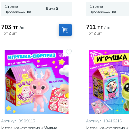
Страна
Страна
Китай
производства
производства
703 тг
711 тг
/шт
/шт
от 2 шт.
от 2 шт.
Артикул:
9909113
Артикул:
10416215
Игрушка-сюрприз «Милые
Игрушка-сюрприз «