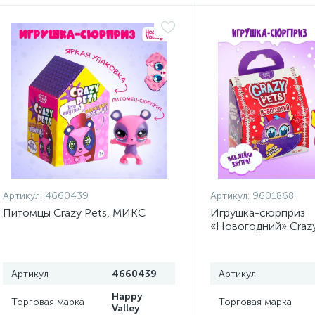
Артикул:
4660439
Артикул:
9601868
Питомцы Crazy Pets, МИКС
Игрушка-сюрприз
«Новогодний» Crazy
наклейками, МИКС
Артикул
4660439
Артикул
Happy
Торговая марка
Торговая марка
Valley