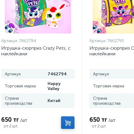
Артикул:
7462794
Артикул:
7462795
Игрушка-сюрприз Crazy Pets, с
Игрушка-сюрприз Cr
наклейками
наклейками
Артикул
7462794
Артикул
Happy
Торговая марка
Торговая марка
Valley
Страна
Страна
Китай
производства
производства
650 тг
650 тг
/шт
/шт
от 2 шт.
от 2 шт.