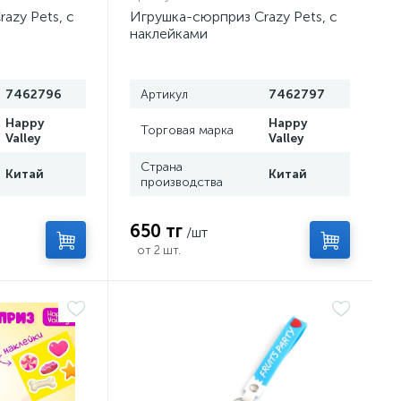
azy Pets, с
Игрушка-сюрприз Crazy Pets, с
наклейками
7462796
Артикул
7462797
Happy
Happy
Торговая марка
Valley
Valley
Страна
Китай
Китай
производства
650 тг
/шт
от 2 шт.