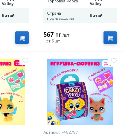
Торговая марка
Valley
Valley
Страна
Китай
Китай
производства
567 тг
/шт
от 3 шт.
Артикул:
7462797