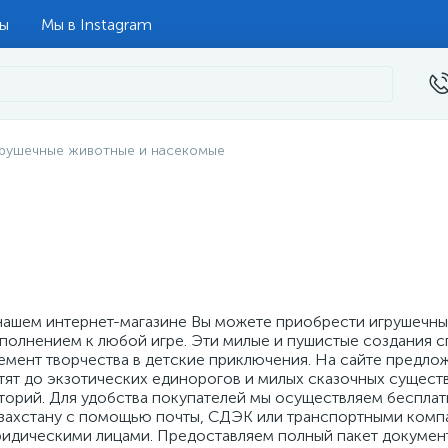
ты
Мы в Instagram
рушечные животные и насекомые
нашем интернет-магазине Вы можете приобрести игрушечных
полнением к любой игре. Эти милые и пушистые создания 
емент творчества в детские приключения. На сайте предло
тят до экзотических единорогов и милых сказочных существ
торий. Для удобства покупателей мы осуществляем бесплатн
захстану с помощью почты, СДЭК или транспортными компан
идическими лицами. Предоставляем полный пакет документ