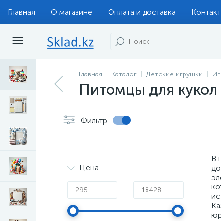
Главная
О магазине
Оплата и доставка
Контак
Главная
Каталог
Детские игрушки
Иг
Питомцы для кукол
Фильтр
В 
Цена
до
эл
ко
-
ис
Ка
юр