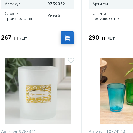
Артикул
9759032
Артикул
Страна
Страна
Китай
производства
производства
267 тг
290 тг
/шт
/шт
Артикул:
9765341
Артикул:
10874143