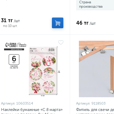
Страна
производства
31 тг
/шт
46 тг
/шт
по 10 шт.
Артикул:
10603514
Артикул:
9118503
Наклейки бумажные «С 8 марта»
Фитиль для свечи д