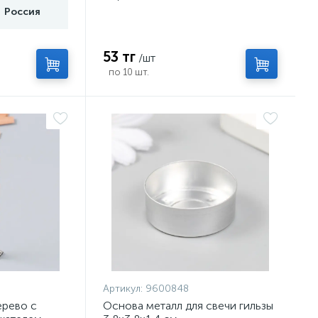
Россия
53 тг
/шт
по 10 шт.
Артикул:
9600848
ерево с
Основа металл для свечи гильзы