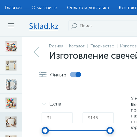
Главная
О магазине
Оплата и доставка
Контак
Главная
Каталог
Творчество
Изготов
Изготовление свече
Фильтр
У 
Цена
вы
пр
на
-
по
юр