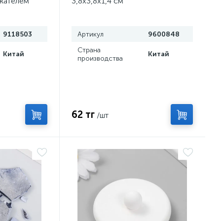
жателем
3,8х3,8х1,4 см
9118503
Артикул
9600848
Страна
Китай
Китай
производства
62 тг
/шт