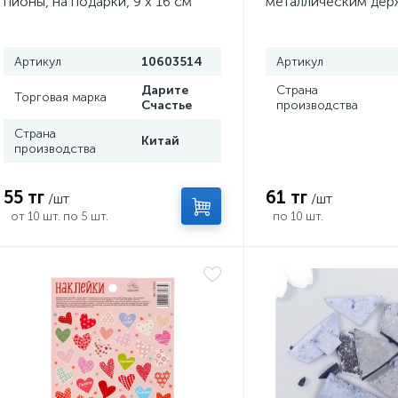
пионы, на подарки, 9 х 16 см
металлическим дер
1,3х15 см
Артикул
10603514
Артикул
Дарите
Страна
Торговая марка
Счастье
производства
Страна
Китай
производства
55 тг
61 тг
/шт
/шт
от 10 шт. по 5 шт.
по 10 шт.