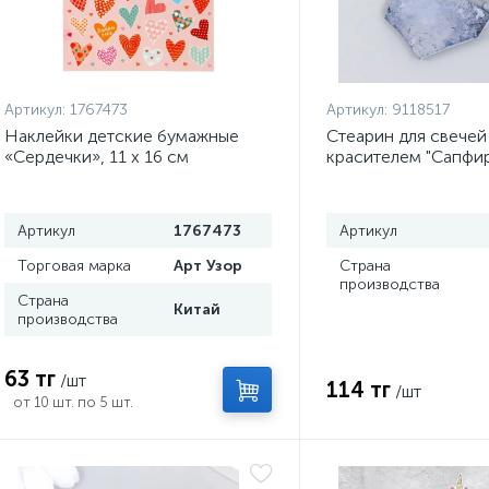
Артикул:
1767473
Артикул:
9118517
Наклейки детские бумажные
Стеарин для свечей
«Сердечки», 11 х 16 см
красителем "Сапфир
Артикул
1767473
Артикул
Торговая марка
Арт Узор
Страна
производства
Страна
Китай
производства
63 тг
/шт
114 тг
/шт
от 10 шт. по 5 шт.