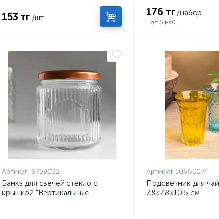
176 тг
/набор
153 тг
/шт
от 5 наб.
Артикул:
9759032
Артикул:
10660074
Банка для свечей стекло с
Подсвечник для чай
крышкой "Вертикальные
7.8×7.8×10.5 см
полоски" прозрачная 275 мл
7,5х7,5х8,5 см