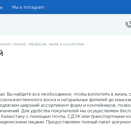
ты
Мы в Instagram
ление свечей, парфюма, мыла и косметики
й
нас Вы найдете все необходимое, чтобы воплотить в жизнь 
сококачественного воска и натуральных фитилей до изыска
едлагаем широкий ассортимент форм и контейнеров, позвол
значений. Для удобства покупателей мы осуществляем беспл
 Казахстану с помощью почты, СДЭК или транспортными ком
идическими лицами. Предоставляем полный пакет документ