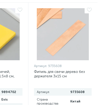
Артикул:
9735608
вечей,
Фитиль для свечи дерево без
1.5×8 см,
держателя 3х15 см
9894702
Артикул
9735608
Evis
Страна
Китай
производства