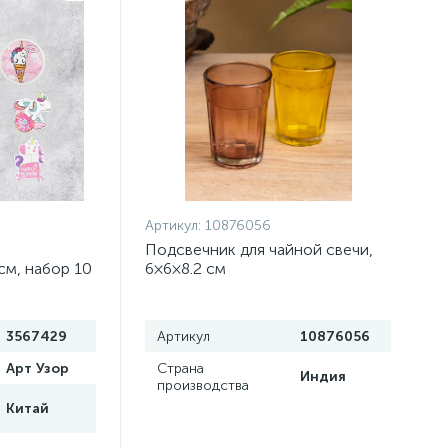
Артикул:
10876056
Подсвечник для чайной свечи,
см, набор 10
6×6×8.2 см
3567429
Артикул
10876056
Арт Узор
Страна
Индия
производства
Китай