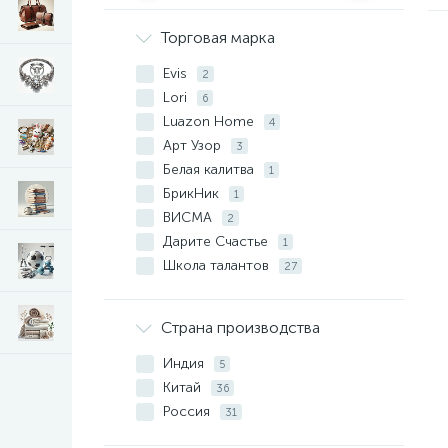
Торговая марка
Evis
2
Lori
6
Luazon Home
4
Арт Узор
3
Белая калитва
1
БрикНик
1
ВИСМА
2
Дарите Счастье
1
Школа талантов
27
Страна производства
Индия
5
Китай
36
Россия
31