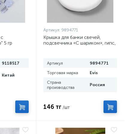
Артикул:
9894771
 с
Крышка для банки свечей,
" 5 гр
подсвечника «С шариком», гипс,
3×7.5 см
9118517
Артикул
9894771
Торговая марка
Evis
Китай
Страна
Россия
производства
146 тг
/шт