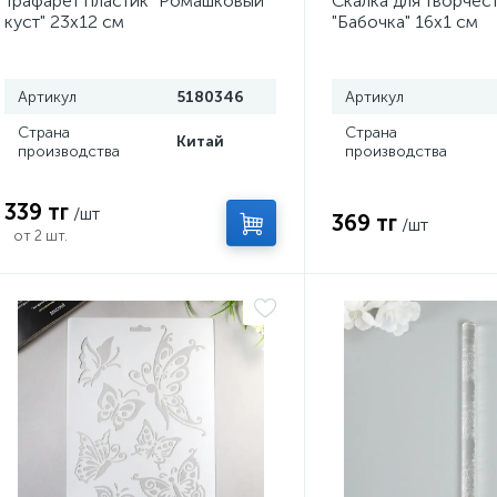
Трафарет пластик "Ромашковый
Скалка для творчес
куст" 23х12 см
"Бабочка" 16х1 см
Артикул
5180346
Артикул
Страна
Страна
Китай
производства
производства
339 тг
/шт
369 тг
/шт
от 2 шт.