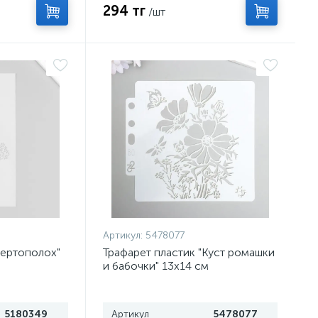
294 тг
/шт
Артикул:
5478077
Чертополох"
Трафарет пластик "Куст ромашки
и бабочки" 13х14 см
5180349
Артикул
5478077