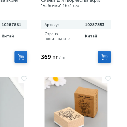
тва акрил
Скалка для творчества акрил
"Бабочки" 16х1 см
10287861
Артикул
10287853
Страна
Китай
Китай
производства
369 тг
/шт