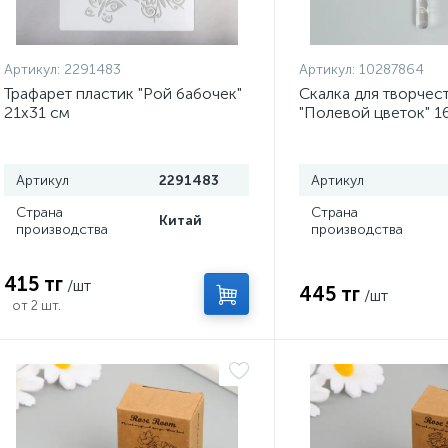
Артикул:
2291483
Артикул:
10287864
Трафарет пластик "Рой бабочек"
Скалка для творчес
21х31 см
"Полевой цветок" 1
Артикул
2291483
Артикул
Страна
Страна
Китай
производства
производства
415 тг
/шт
445 тг
/шт
от 2 шт.