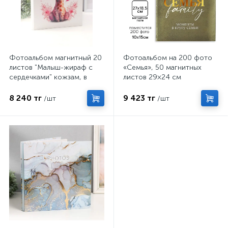
Фотоальбом магнитный 20
Фотоальбом на 200 фото
листов "Малыш-жираф с
«Семья», 50 магнитных
сердечками" кожзам, в
листов 29×24 см
коробке 2,6х32х33,5 см
1072000
8 240 тг
9 423 тг
/шт
/шт