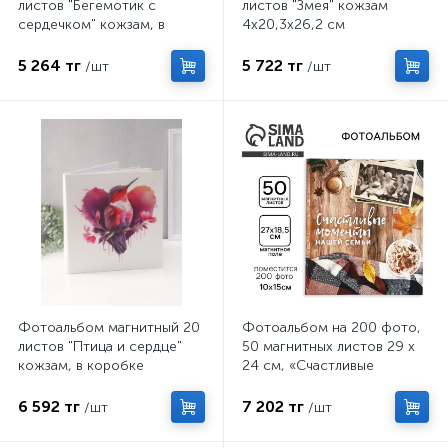
листов "Бегемотик с
листов "Змея" кожзам
сердечком" кожзам, в
4х20,3х26,2 см
коробке 2,6х32х33,5 см
5 264 тг
5 722 тг
/шт
/шт
Фотоальбом магнитный 20
Фотоальбом на 200 фото,
листов "Птица и сердце"
50 магнитных листов 29 х
кожзам, в коробке
24 см, «Счастливые
2,6х32х33,5 см
моменты нашей семьи»
6 592 тг
7 202 тг
/шт
/шт