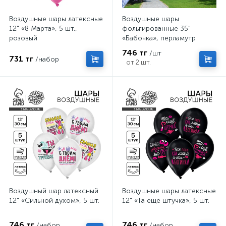
Воздушные шары латексные
Воздушные шары
12" «8 Марта», 5 шт.,
фольгированные 35"
розовый
«Бабочка», перламутр
746 тг
/шт
731 тг
/набор
от 2 шт.
Воздушный шар латексный
Воздушные шары латексные
12" «Сильной духом», 5 шт.
12" «Та ещё штучка», 5 шт.
746 тг
746 тг
/набор
/набор