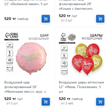
12" «Любимой маме», 5 шт.
фольгированный 28"
«Кошка с бантиком»,
фигура
520 тг
/шт
520 тг
/набор
от 2 шт.
Воздушный шар
Воздушные шары латексные
фольгированный 18"
12" «Мама, Пожелания», 5
«Маленькая мисс», круг, с
шт.
подложкой
520 тг
520 тг
/шт
/набор
от 2 шт.
от 2 наб.