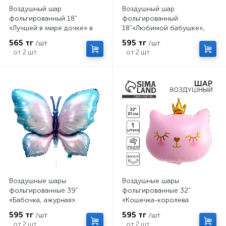
Воздушный шар
Воздушный шар
фольгированный 18"
фольгированный
«Лучшей в мире дочке» в
18"«Любимой бабушке»,
форме сердца, с
круг, с подложкой
565 тг
595 тг
/шт
/шт
подложкой
от 2 шт.
от 2 шт.
Воздушные шары
Воздушные шары
фольгированные 39"
фольгированные 32"
«Бабочка, ажурная»
«Кошечка-королева
розовая»
595 тг
595 тг
/шт
/шт
от 2 шт.
от 2 шт.