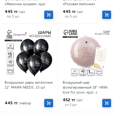
«Мамочка лучшая», круг
«Розовая бабочка»
445 тг
445 тг
/шт
/шт
по 5 шт.
по 5 шт.
Воздушные шары латексные
Воздушный шар
12" MAMA NEEDS, 15 шт.
фольгированный 18" «With
love for you», круг, с
подложкой
452 тг
/шт
445 тг
/набор
от 2 шт.