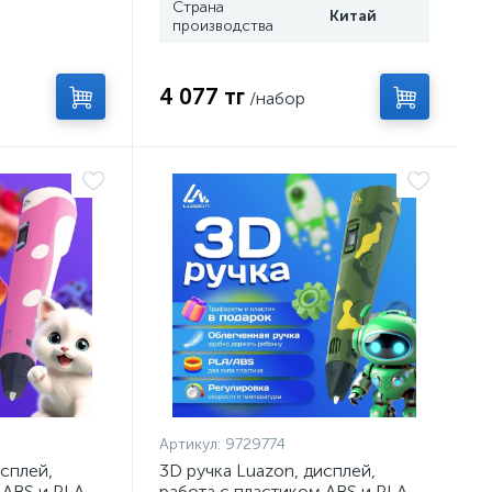
Страна
Китай
производства
4 077 тг
/набор
Артикул:
9729774
исплей,
3D ручка Luazon, дисплей,
 ABS и PLA,
работа с пластиком ABS и PLA,