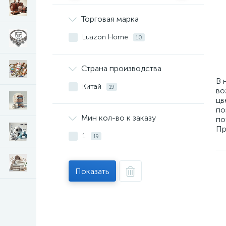
Торговая марка
Luazon Home
10
Страна производства
В 
Китай
19
во
цв
по
Мин кол-во к заказу
по
Пр
1
19
Показать