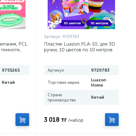
Артикул:
9729783
питания, PCL
Пластик Luazon PLA-10, для 3D
 темноте,
ручки, 10 цветов по 10 метров
кой
9755265
Артикул
9729783
Luazon
Китай
Торговая марка
Home
Страна
Китай
производства
3 018 тг
/набор