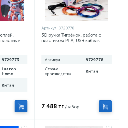
Артикул:
9729778
исплей,
3D ручка Тигрёнок, работа с
 пластик в
пластиком PLA, USB кабель
овая
питания, розовая
9729773
Артикул
9729778
Luazon
Страна
Китай
Home
производства
Китай
7 488 тг
/набор