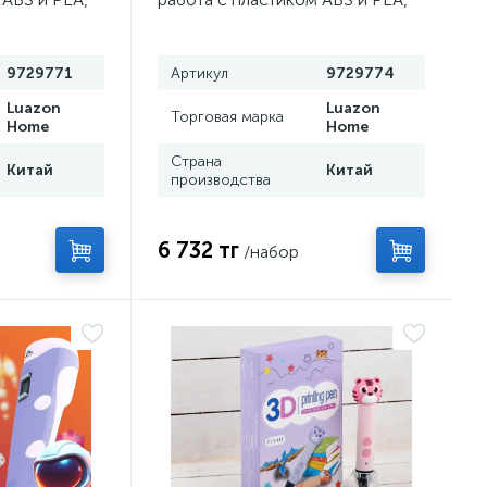
е, розовая
пластик в комплекте, хаки
9729771
Артикул
9729774
Luazon
Luazon
Торговая марка
Home
Home
Страна
Китай
Китай
производства
6 732 тг
/набор