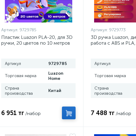
Артикул:
9729785
Артикул:
9729773
Пластик Luazon PLA-20, для 3D
3D ручка Luazon, д
ручки, 20 цветов по 10 метров
работа с ABS и PLA,
комплекте, фиолет
Артикул
9729785
Артикул
Luazon
Торговая марка
Торговая марка
Home
Страна
Страна
Китай
производства
производства
6 951 тг
7 488 тг
/набор
/набор