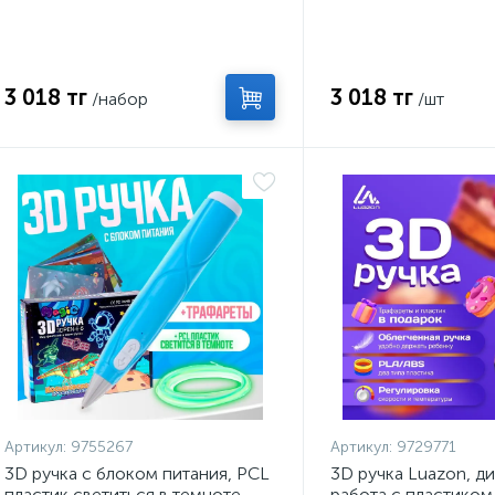
3 018 тг
3 018 тг
/набор
/шт
Артикул:
9755267
Артикул:
9729771
3D ручка с блоком питания, PCL
3D ручка Luazon, д
пластик светиться в темноте,
работа с пластиком