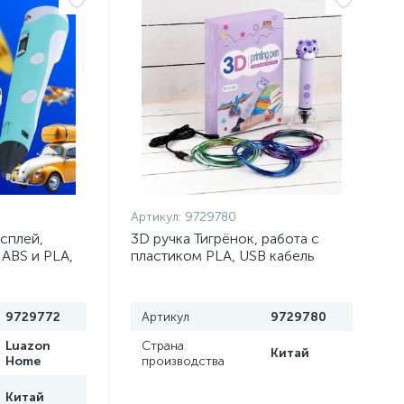
Артикул:
9729780
исплей,
3D ручка Тигрёнок, работа с
 ABS и PLA,
пластиком PLA, USB кабель
, голубая
питания, фиолетовая
9729772
Артикул
9729780
Luazon
Страна
Китай
Home
производства
Китай