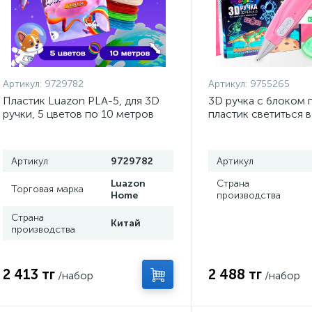
Артикул:
9729782
Артикул:
9755265
Пластик Luazon PLA-5, для 3D
3D ручка с блоком 
ручки, 5 цветов по 10 метров
пластик светиться в
розовая, с подстав
Артикул
9729782
Артикул
Luazon
Страна
Торговая марка
Home
производства
Страна
Китай
производства
2 413 тг
2 488 тг
/набор
/набор