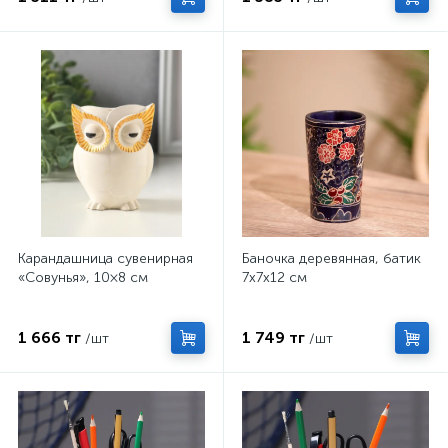
Карандашница сувенирная
Баночка деревянная, батик
«Совунья», 10×8 см
7х7х12 см
1 666 тг
1 749 тг
/шт
/шт