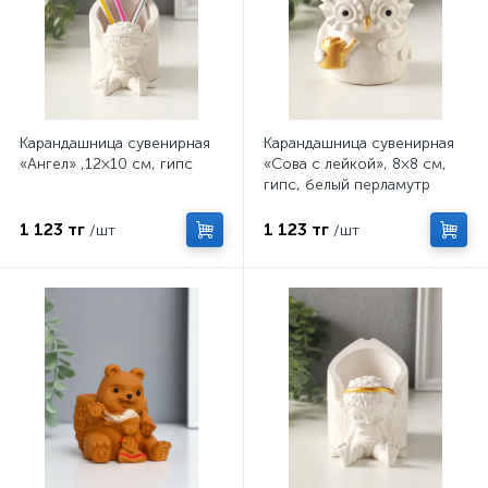
Карандашница сувенирная
Карандашница сувенирная
«Ангел» ,12×10 см, гипс
«Сова с лейкой», 8×8 см,
гипс, белый перламутр
1 123 тг
1 123 тг
/шт
/шт