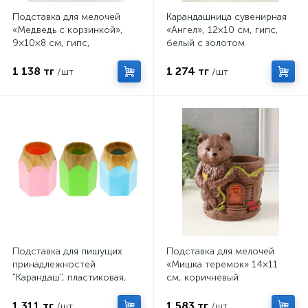
Подставка для мелочей
Карандашница сувенирная
«Медведь с корзинкой»,
«Ангел», 12×10 см, гипс,
9×10×8 см, гипс,
белый с золотом
коричневый
1 138 тг
1 274 тг
/шт
/шт
Подставка для пишущих
Подставка для мелочей
принадлежностей
«Мишка теремок» 14×11
"Карандаш", пластиковая,
см, коричневый
МИКС
1 311 тг
1 583 тг
/шт
/шт