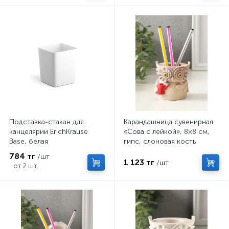
Подставка-стакан для
Карандашница сувенирная
канцелярии ErichKrause
«Сова с лейкой», 8×8 см,
Base, белая
гипс, слоновая кость
784 тг
/шт
1 123 тг
/шт
от 2 шт.