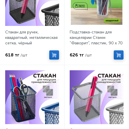
Стакан для ручек,
Подставка-стакан для
квадратный, металлическая
канцелярии Стамм
сетка, чёрный
"Фаворит", пластик, 90 х 70
х 70 мм, квадратная,
прозрачная
618 тг
626 тг
/шт
/шт