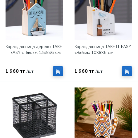
Карандашница дерево TAKE
Карандашница TAKE IT EASY
IT EASY «Пляж», 13×8×6 см
«Чайка» 10×8×6 см
1 960 тг
1 960 тг
/шт
/шт