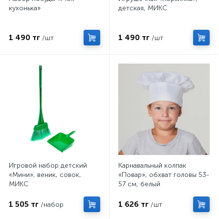
кухонька»
детская, МИКС
1 490 тг
1 490 тг
/шт
/шт
Игровой набор детский
Карнавальный колпак
«Мини», веник, совок,
«Повар», обхват головы 53-
МИКС
57 см, белый
1 505 тг
1 626 тг
/набор
/шт