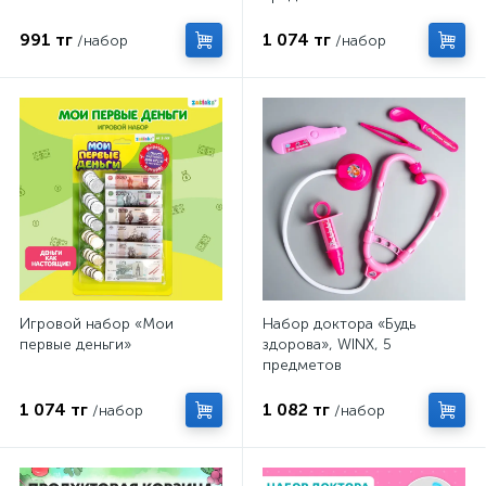
991 тг
1 074 тг
/набор
/набор
Игровой набор «Мои
Набор доктора «Будь
первые деньги»
здорова», WINX, 5
предметов
1 074 тг
1 082 тг
/набор
/набор