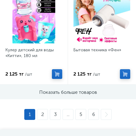
Кулер детский для воды
Бытовая техника «Фен»
«Китти», 180 мл
2 125 тг
2 125 тг
/шт
/шт
Показать больше товаров
1
2
3
...
5
6