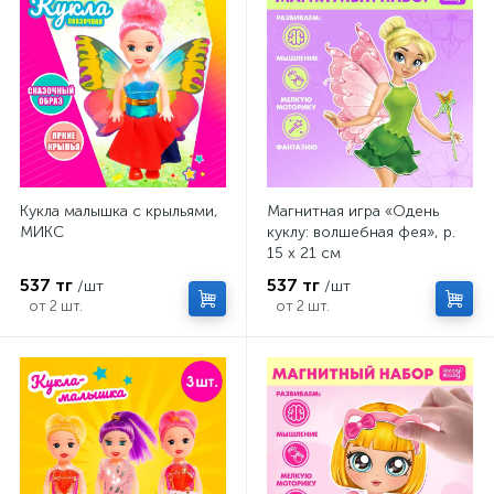
Кукла малышка с крыльями,
Магнитная игра «Одень
МИКС
куклу: волшебная фея», р.
15 х 21 см
537 тг
537 тг
/шт
/шт
от 2 шт.
от 2 шт.