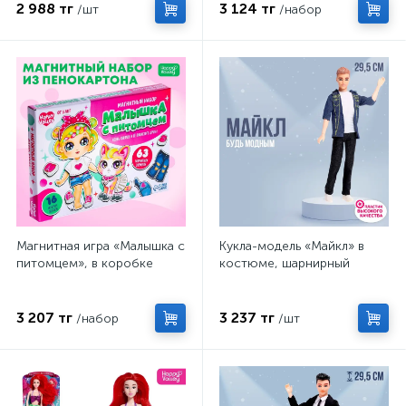
2 988 тг
3 124 тг
/шт
/набор
Магнитная игра «Малышка с
Кукла-модель «Майкл» в
питомцем», в коробке
костюме, шарнирный
3 207 тг
3 237 тг
/набор
/шт