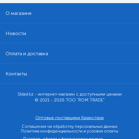
О магазине
Новости
Оплата и доставка
Контакты
Sklad.kz - интернет-магазин с доступными ценами
© 2021 - 2026 ТОО "ROM TRADE"
Оптовые поставщики Казахстана
Соглашение на обработку персональных данных
Политика конфиденциальности и условия оплаты
Договор-оферта с физическими лицами