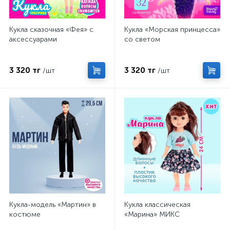
Кукла сказочная «Фея» с
Кукла «Морская принцесса»
аксессуарами
со светом
3 320 тг
3 320 тг
/шт
/шт
Кукла-модель «Мартин» в
Кукла классическая
костюме
«Марина» МИКС