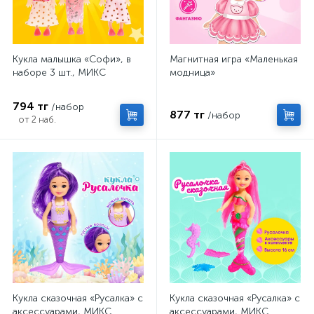
Кукла малышка «Софи», в
Магнитная игра «Маленькая
наборе 3 шт., МИКС
модница»
794 тг
/набор
877 тг
/набор
от 2 наб.
Кукла сказочная «Русалка» с
Кукла сказочная «Русалка» с
аксессуарами, МИКС
аксессуарами, МИКС