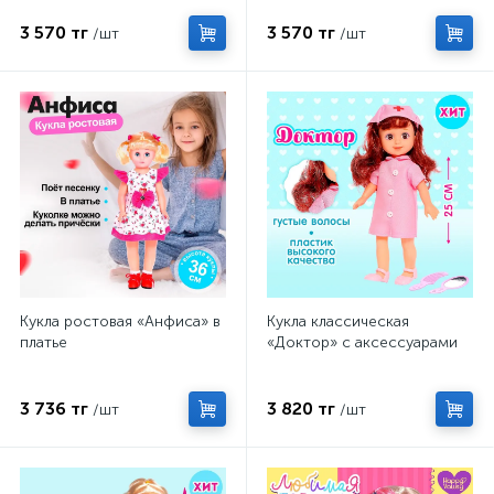
3 570 тг
3 570 тг
/шт
/шт
Кукла ростовая «Анфиса» в
Кукла классическая
платье
«Доктор» с аксессуарами
3 736 тг
3 820 тг
/шт
/шт