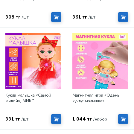
908 тг
961 тг
/шт
/шт
Кукла малышка «Самой
Магнитная игра «Одень
милой», МИКС
куклу: малышка»
991 тг
1 044 тг
/шт
/набор