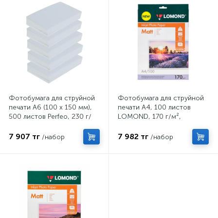
Фотобумага для струйной
Фотобумага для струйной
печати А6 (100 х 150 мм),
печати А4, 100 листов
500 листов Perfeo, 230 г/
LOMOND, 170 г/м²,
м2, односторонняя,
односторонняя, матовая
глянцевая
7 907 тг
7 982 тг
/набор
/набор