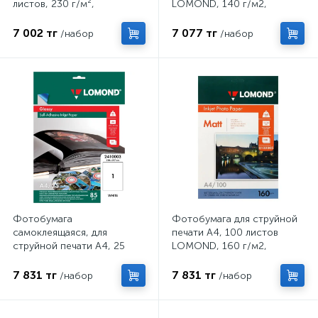
листов, 230 г/м²,
LOMOND, 140 г/м2,
односторонняя, глянцевая
односторонняя, матовая
7 002 тг
7 077 тг
/набор
/набор
Фотобумага
Фотобумага для струйной
самоклеящаяся, для
печати А4, 100 листов
струйной печати А4, 25
LOMOND, 160 г/м2,
листов LOMOND, 85 г/м2,
односторонняя, матовая
односторонняя, глянцевая
7 831 тг
7 831 тг
/набор
/набор