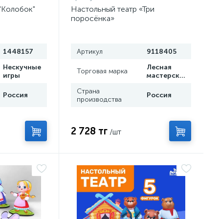
 "Колобок"
Настольный театр «Три
поросёнка»
1448157
Артикул
9118405
Нескучные
Лесная
Торговая марка
игры
мастерская
Страна
Россия
Россия
производства
2 728 тг
/шт