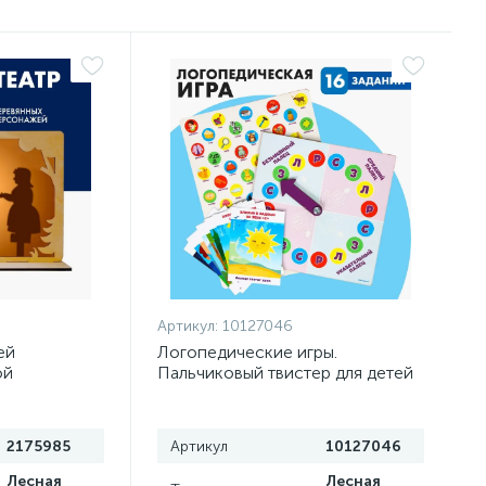
Артикул:
10127046
ей
Логопедические игры.
ой
Пальчиковый твистер для детей
с карточками
2175985
Артикул
10127046
Лесная
Лесная