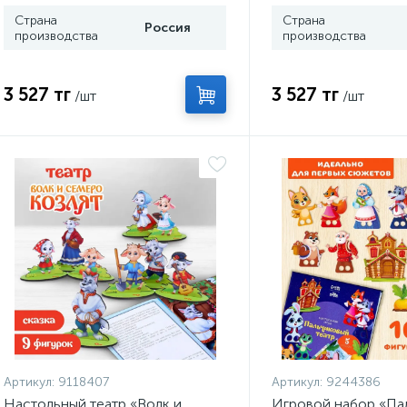
Страна
Страна
Россия
производства
производства
3 527 тг
3 527 тг
/шт
/шт
Артикул:
9118407
Артикул:
9244386
Настольный театр «Волк и
Игровой набор «‎Па