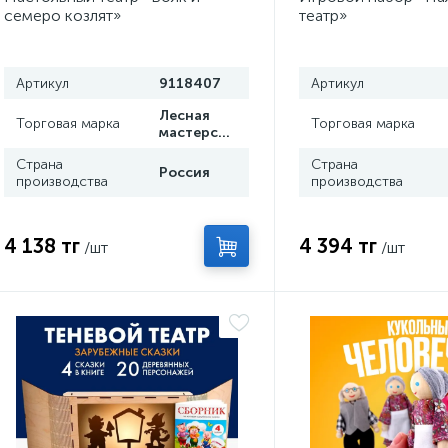
семеро козлят»
театр»‎
Артикул
9118407
Артикул
Лесная
Торговая марка
Торговая марка
мастерская
Страна
Страна
Россия
производства
производства
4 138 тг
4 394 тг
/шт
/шт