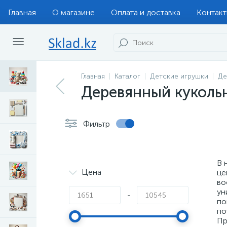
Главная
О магазине
Оплата и доставка
Контак
Главная
Каталог
Детские игрушки
Де
Деревянный куколь
Фильтр
В 
Цена
це
во
ун
-
по
по
Пр