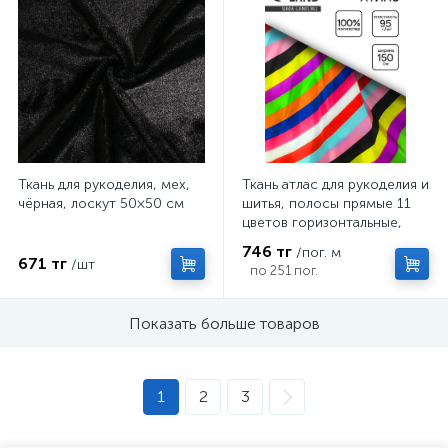
Ткань для рукоделия, мех,
Ткань атлас для рукоделия и
чёрная, лоскут 50×50 см
шитья, полосы прямые 11
цветов горизонтальные,
ширина 150 см
746 тг
/пог. м
671 тг
/шт
по 251 пог.
Показать больше товаров
1
2
3