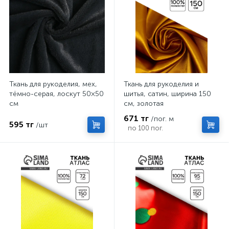
Ткань для рукоделия, мех,
Ткань для рукоделия и
тёмно-серая, лоскут 50×50
шитья, сатин, ширина 150
см
см, золотая
671 тг
/пог. м
595 тг
/шт
по 100 пог.