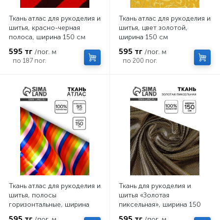
Ткань атлас для рукоделия и
Ткань атлас для рукоделия и
шитья, красно-черная
шитья, цвет золотой,
полоса, ширина 150 см
ширина 150 см
595 тг
595 тг
/пог. м
/пог. м
по 187 пог.
по 200 пог.
Ткань атлас для рукоделия и
Ткань для рукоделия и
шитья, полосы
шитья «Золотая
горизонтальные, ширина
пиксельная», ширина 150
150 см
см
595 тг
595 тг
/пог. м
/пог. м