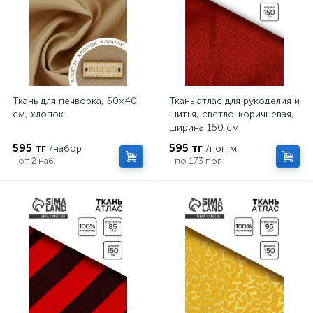
Ткань для печворка, 50×40
Ткань атлас для рукоделия и
см, хлопок
шитья, светло-коричневая,
ширина 150 см
595 тг
595 тг
/набор
/пог. м
от 2 наб.
по 173 пог.