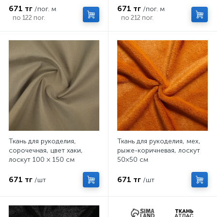
671 тг
671 тг
/пог. м
/пог. м
по 122 пог.
по 212 пог.
Ткань для рукоделия,
Ткань для рукоделия, мех,
сорочечная, цвет хаки,
рыже-коричневая, лоскут
лоскут 100 × 150 см
50×50 см
671 тг
671 тг
/шт
/шт