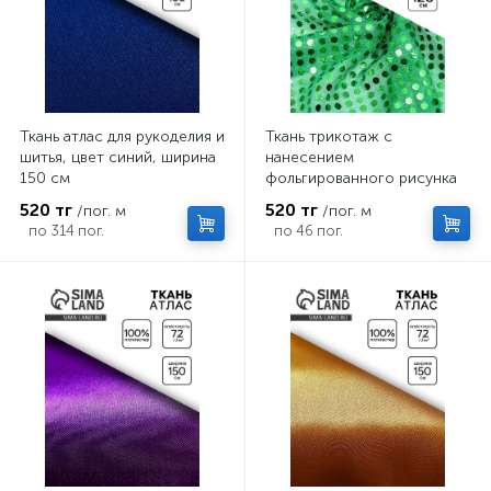
Ткань атлас для рукоделия и
Ткань трикотаж с
шитья, цвет синий, ширина
нанесением
150 см
фольгированного рисунка
пайетками, ширина 120 см,
520 тг
520 тг
/пог. м
/пог. м
зелёная
по 314 пог.
по 46 пог.