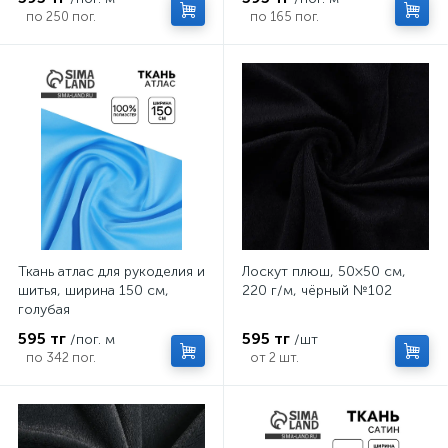
по 250 пог.
по 165 пог.
Ткань атлас для рукоделия и
Лоскут плюш, 50×50 см,
шитья, ширина 150 см,
220 г/м, чёрный №102
голубая
595 тг
595 тг
/пог. м
/шт
по 342 пог.
от 2 шт.