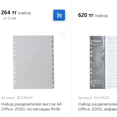
264 тг
/набор
620 тг
/набор
от 2 наб.
Артикул:
3624664
Артикул:
3624663
Набор разделителей листов А4
Набор разделителей
Office-2000, по месяцам ЯНВ-
Office-2000, алфав
ДЕК, 12 листов, серые, пластик
листов, серые, пла