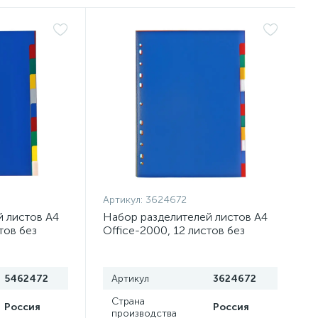
Артикул:
3624672
 листов А4
Набор разделителей листов А4
тов без
Office-2000, 12 листов без
е, пластик
индексации, цветные, пластик
120 мкм
5462472
Артикул
3624672
Страна
Россия
Россия
производства