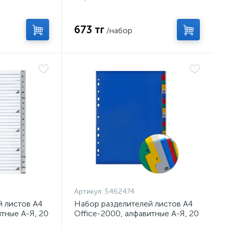
673 тг
/набор
Артикул:
5462474
 листов А4
Набор разделителей листов А4
итные А-Я, 20
Office-2000, алфавитные А-Я, 20
стик 120 мкм
листов, цветные, пластик 140