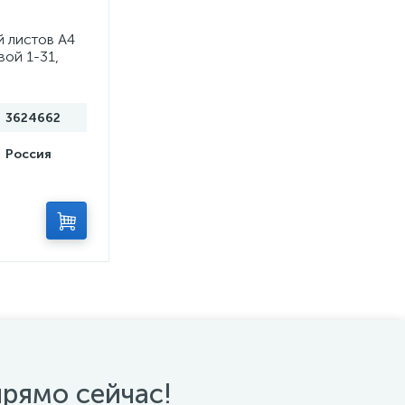
 листов А4
вой 1-31,
 мкм
3624662
Россия
прямо сейчас!