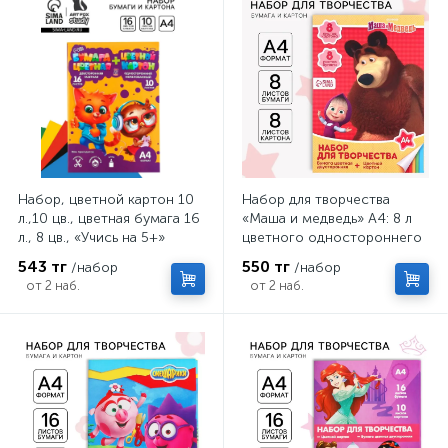
Набор, цветной картон 10
Набор для творчества
л.,10 цв., цветная бумага 16
«Маша и медведь» А4: 8 л
л., 8 цв., «Учись на 5+»
цветного одностороннего
картона + 8 л цветной
543 тг
550 тг
/набор
/набор
двусторонней бумаги
от 2 наб.
от 2 наб.