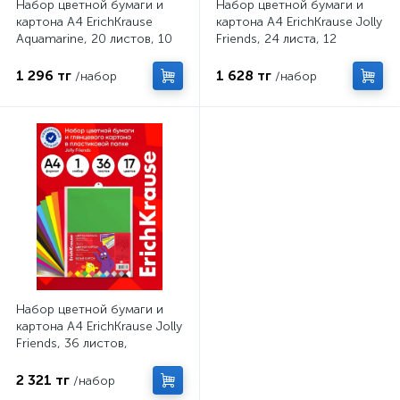
Набор цветной бумаги и
Набор цветной бумаги и
картона А4 ErichKrause
картона А4 ErichKrause Jolly
Aquamarine, 20 листов, 10
Friends, 24 листа, 12
цветов, на клею
цветов, металлизированная
1 296 тг
1 628 тг
/набор
/набор
Набор цветной бумаги и
картона А4 ErichKrause Jolly
Friends, 36 листов,
металлизированная,
неоновая,
2 321 тг
/набор
металлизированная