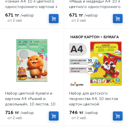
«Тачки» А4: 10 л цветного
«Маша и медведь» А4: 10 л
одностороннего картона +
цветного одностороннего
16 л цветной двусторонней
картона + 16 л цветной
671 тг
671 тг
/набор
/набор
бумаги
двусторонней бумаги
от 2 наб.
от 2 наб.
Набор цветной бумаги и
Набор для детского
картона А4 «Рыжий и
творчества А4, 10 листов
довольный», 10 листов, 10
картон цветной
цветов, 50 г/м² + 10 листов
мелованный, 240 г/м² + 16
716 тг
746 тг
/набор
/набор
цветного картона 200 г/м²,
листов бумага цветная
от 2 наб.
от 2 наб.
в папке
двусторонняя, "Лиса", в
папке