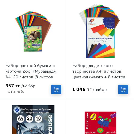
Набор цветной бумаги и
Набор для детского
картона Zoo. «Муравьед»,
творчества А4, 8 листов
А4, 20 листов (8 листов
цветная бумага + 8 листов
бумаги, 8 листов картона, 4
цветной картон + 4 листа
957 тг
/набор
листа белого картона)
белый картон, "Луч"
1 048 тг
/набор
от 2 наб.
Классика цвета