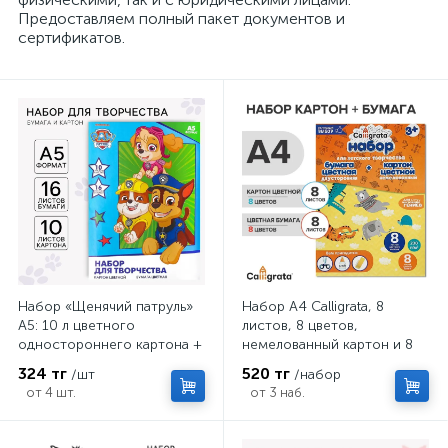
Предоставляем полный пакет документов и
сертификатов.
Набор «Щенячий патруль»
Набор А4 Calligrata, 8
А5: 10 л цветного
листов, 8 цветов,
одностороннего картона +
немелованный картон и 8
16 л цветной двусторонней
листов, 8 цветов
324 тг
520 тг
/шт
/набор
бумаги
двухсторонняя бумага, в
от 4 шт.
от 3 наб.
папке