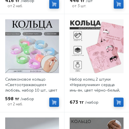
416 тг
446 тг
/набор
/шт
от 2 наб.
от 3 шт.
Силиконовое кольцо
Набор колец 2 штуки
«Светоотражающее»
«Неразлучники» сердца
любовь, набор 10 шт., цвет
инь-ян, цвет чёрно-белый,
МИКС
размеры 17-18
598 тг
/набор
673 тг
/набор
от 2 наб.