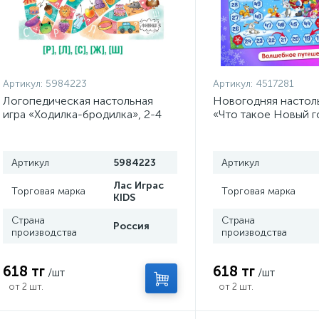
Артикул:
5984223
Артикул:
4517281
Логопедическая настольная
Новогодняя настоль
игра «Ходилка-бродилка», 2-4
«Что такое Новый го
игрока, 3+
игроков, 3+
Артикул
5984223
Артикул
Лас Играс
Торговая марка
Торговая марка
KIDS
Страна
Страна
Россия
производства
производства
618 тг
618 тг
/шт
/шт
от 2 шт.
от 2 шт.