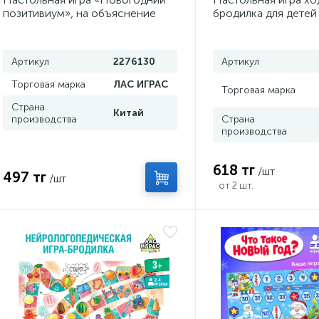
позитивиум», на объяснение
бродилка для детей
слов
приключение», 2-4 
Артикул
2276130
Артикул
Торговая марка
ЛАС ИГРАС
Торговая марка
Страна
Китай
производства
Страна
производства
618 тг
/шт
497 тг
/шт
от 2 шт.