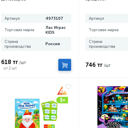
Артикул
4973107
Артикул
Лас Играс
Торговая марка
Торговая марка
KIDS
Страна
Страна
Россия
производства
производства
618 тг
/шт
746 тг
/шт
от 2 шт.