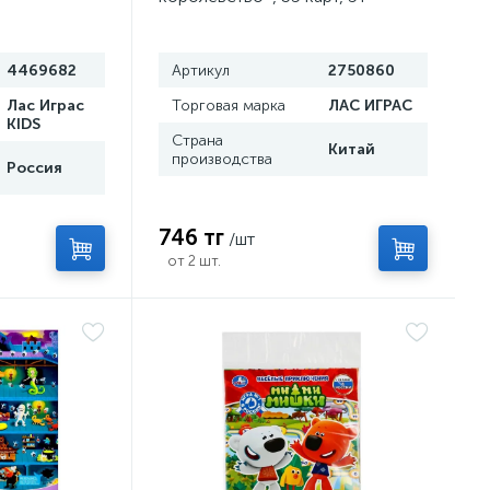
4469682
Артикул
2750860
Лас Играс
Торговая марка
ЛАС ИГРАС
KIDS
Страна
Китай
производства
Россия
746 тг
/шт
от 2 шт.