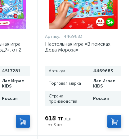
Артикул:
4469683
ная игра
Настольная игра «В поисках
д?», от 2
Деда Мороза»
4517281
Артикул
4469683
Лас Играс
Лас Играс
Торговая марка
KIDS
KIDS
Страна
Россия
Россия
производства
618 тг
/шт
от 3 шт.