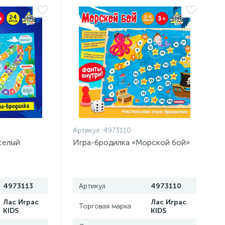
Артикул:
4973110
селый
Игра-бродилка «Морской бой»
4973113
Артикул
4973110
Лас Играс
Лас Играс
Торговая марка
KIDS
KIDS