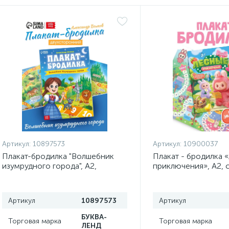
Артикул:
10897573
Артикул:
10900037
Плакат-бродилка "Волшебник
Плакат - бродилка 
изумрудного города", А2,
приключения», А2, 
Александр Волков
Артикул
10897573
Артикул
БУКВА-
Торговая марка
Торговая марка
ЛЕНД