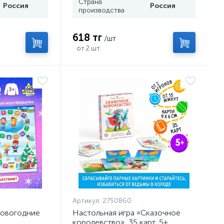
Страна
Россия
Россия
производства
618 тг
/шт
от 2 шт.
Артикул:
2750860
Новогодние
Настольная игра «Сказочное
королевство», 35 карт, 5+