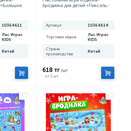
 «Большое
бродилка для детей «Пиксель-
игрока, 3+
крафт», 2-4 игрока, 3+
10364611
Артикул
10364614
Лас Играс
Лас Играс
Торговая марка
KIDS
KIDS
Страна
Китай
Китай
производства
618 тг
/шт
от 2 шт.