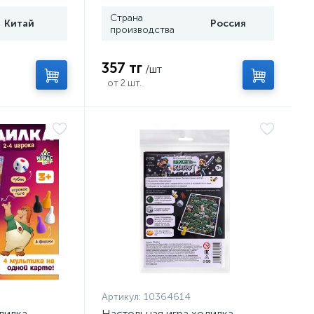
Страна
Китай
Россия
производства
357 тг
/шт
от 2 шт.
Артикул:
10364614
дилка-
Настольная игра ходилка-