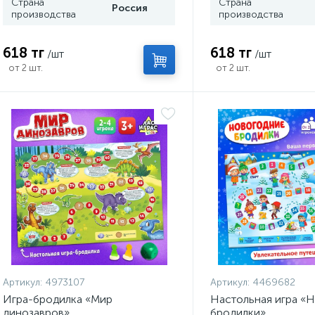
Страна
Страна
Россия
производства
производства
618 тг
618 тг
/шт
/шт
от 2 шт.
от 2 шт.
Артикул:
4973107
Артикул:
4469682
Игра-бродилка «Мир
Настольная игра «
динозавров»
бродилки»