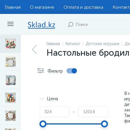
Главная
О магазине
Оплата и доставка
Контак
Главная
Каталог
Детские игрушки
Де
Настольные бродил
Фильтр
В 
Цена
иг
де
за
-
Та
фи