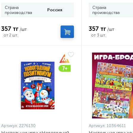
Страна
Страна
Россия
производства
производства
357 тг
357 тг
/шт
/шт
от 2 шт.
от 3 шт.
Артикул:
2276130
Артикул:
10364611
Настольная игра «Новогодний
Настольная игра хо