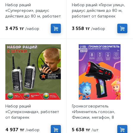
Набор раций
Набор раций «Герои улиц»,
«Супергерои», радиус
радиус действия до 80 м,
действия до 80 м, работает
работает от батареек
от батареек
3 475 тг
3 558 тг
/набор
/набор
Набор раций
Громкоговоритель
«Суперкоманда», работает
«Изменитель голоса»,
от батареек
Фиксики, мегафон, 8
режимов, от батареек
4 937 тг
5 638 тг
/набор
/шт