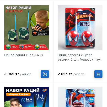
Набор раций «Военный»
Рация детская «Супер
рации», 2 шт., Человек-паук
2 065 тг
2 653 тг
/набор
/набор