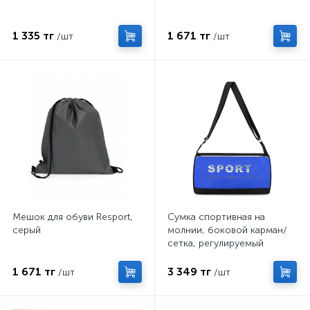
1 335 тг
1 671 тг
/шт
/шт
Мешок для обуви Resport,
Сумка спортивная на
серый
молнии, боковой карман/
сетка, регулируемый
ремень, маленький размер,
цвет чёрный/василёк
1 671 тг
3 349 тг
/шт
/шт