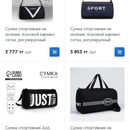
Сумка спортивная на
Сумка спортивная на
молнии, боковой карман/
молнии, боковой карман/
сетка, регулируемый
сетка, регулируемый
ремень, маленький размер,
ремень, маленький размер,
цвет чёрный
цвет чёрный/синий
3 777 тг
3 853 тг
/шт
/шт
Сумка спортивная Just,
Сумка спортивная на