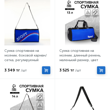
Сумка спортивная на
Сумка спортивная на
молнии, боковой карман/
молнии, длинный ремень,
сетка, регулируемый
маленький размер, цвет
ремень, маленький размер,
чёрный/василёк
цвет чёрный/василёк
3 349 тг
3 525 тг
/шт
/шт