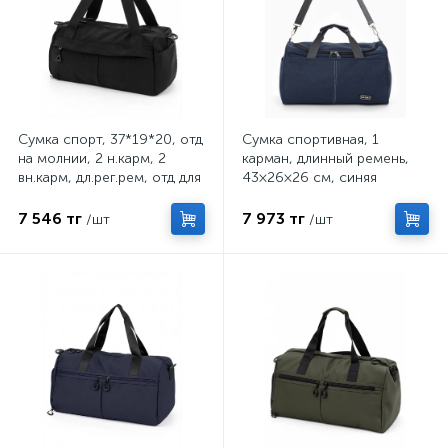
Сумка спорт, 37*19*20, отд
Сумка спортивная, 1
на молнии, 2 н.карм, 2
карман, длинный ремень,
вн.карм, дл.рег.рем, отд для
43×26×26 см, синяя
обуви, черный 11031
7 546 тг
7 973 тг
/шт
/шт