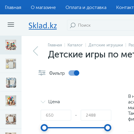
Главная
О магазине
Оплата и доставка
Контак
Главная
Каталог
Детские игрушки
Ра
Детские игры по м
Фильтр
В 
Цена
ас
мы
Та
-
фи