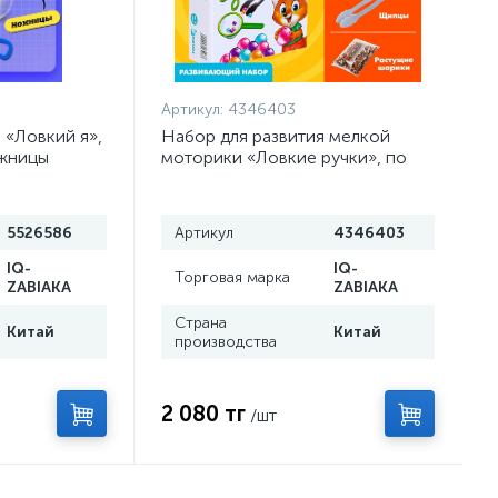
Артикул:
4346403
 «Ловкий я»,
Набор для развития мелкой
ожницы
моторики «Ловкие ручки», по
методике Монтессори
5526586
Артикул
4346403
IQ-
IQ-
Торговая марка
ZABIAKA
ZABIAKA
Страна
Китай
Китай
производства
2 080 тг
/шт