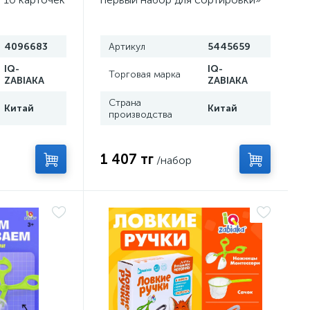
ый материал,
4096683
Артикул
5445659
IQ-
IQ-
Торговая марка
ZABIAKA
ZABIAKA
Страна
Китай
Китай
производства
1 407 тг
/набор