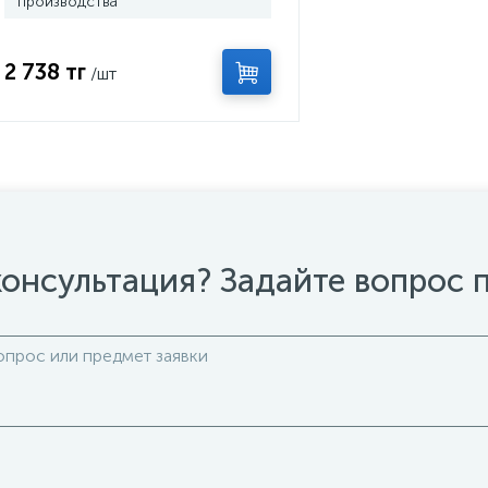
производства
2 738 тг
/шт
онсультация? Задайте вопрос 