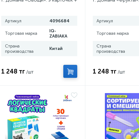
9 овощей, счётный материал
+ 10 фруктов, счётн
МИКС
Артикул
4096684
Артикул
IQ-
Торговая марка
Торговая марка
ZABIAKA
Страна
Страна
Китай
производства
производства
1 248 тг
1 248 тг
/шт
/шт