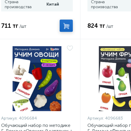
Страна
Страна
Китай
производства
производства
711 тг
824 тг
/шт
/шт
Артикул:
4096684
Артикул:
4096683
Обучающий набор по методике
Обучающий набор п
Г. Домана «Овощи»: 9 карточек +
Г. Домана «Фрукты»: