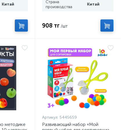
Страна
Китай
Китай
производства
908 тг
/шт
Артикул:
5445659
о методике
Развивающий набор «Мой
 10 карточек
первый набор для сортировки»