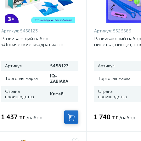
Артикул:
5458123
Артикул:
5526586
Развивающий набор
Развивающий набор
«Логические квадраты» по
пипетка, пинцет, н
методике В. Воскобовича
Монтессори.
Артикул
5458123
Артикул
IQ-
Торговая марка
Торговая марка
ZABIAKA
Страна
Страна
Китай
производства
производства
1 437 тг
1 740 тг
/набор
/набор