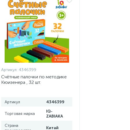
Артикул:
4346399
Счётные палочки по методике
Кюизенера , 32 шт.
Артикул
4346399
IQ-
Торговая марка
ZABIAKA
Страна
Китай