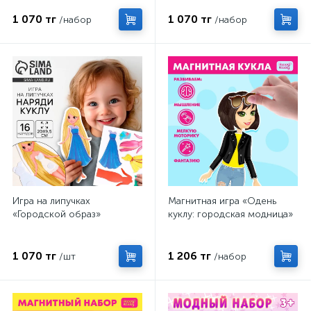
1 070 тг
1 070 тг
/набор
/набор
Игра на липучках
Магнитная игра «Одень
«Городской образ»
куклу: городская модница»
1 070 тг
1 206 тг
/шт
/набор