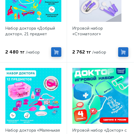
Набор доктора «Добрый
Игровой набор
доктор», 21 предмет
«Стоматолог»
2 480 тг
2 762 тг
/набор
/набор
Набор доктора «Маленькая
Игровой набор «Доктор» с