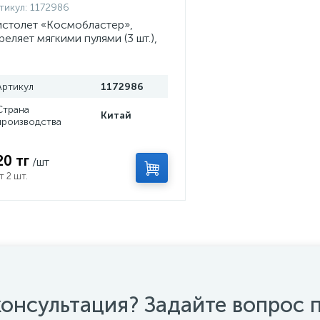
тикул:
1172986
столет «Космобластер»,
реляет мягкими пулями (3 шт.),
вета МИКС
Артикул
1172986
Страна
Китай
производства
20 тг
/шт
т 2 шт.
онсультация? Задайте вопрос 