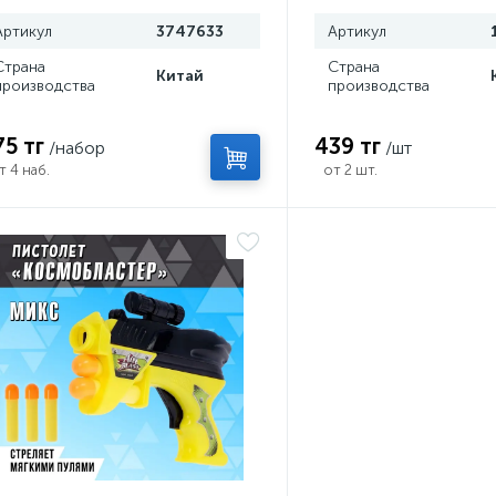
Артикул
3747633
Артикул
Страна
Страна
Китай
производства
производства
75 тг
439 тг
/набор
/шт
т 4 наб.
от 2 шт.