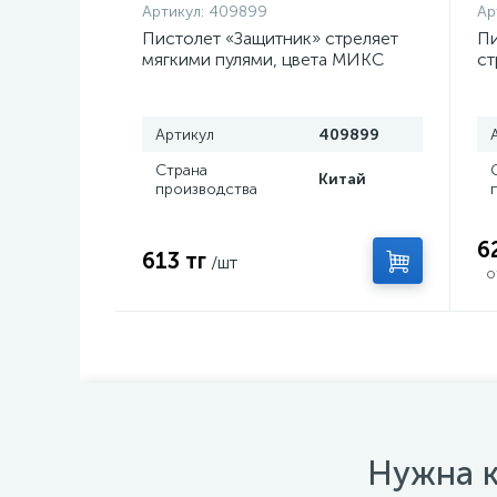
Артикул:
409899
Ар
Пистолет «Защитник» стреляет
Пи
мягкими пулями, цвета МИКС
ст
ц
Артикул
409899
Страна
Китай
производства
6
613 тг
/шт
о
Нужна к