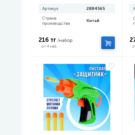
Артикул
2884565
Страна
Китай
производства
216 тг
2
/набор
от 4 наб.
о