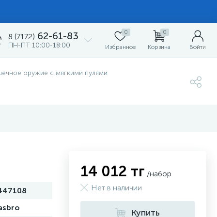
0
0
62-61-83
8 (7172)
ПН-ПТ 10:00-18:00
Избранное
Корзина
Войти
шечное оружие с мягкими пулями
14 012 тг
/набор
Нет в наличии
447108
asbro
Купить