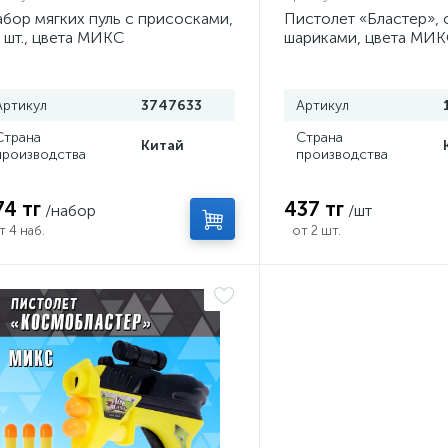
бор мягких пуль с присосками,
Пистолет «Бластер», 
 шт., цвета МИКС
шариками, цвета МИ
Артикул
3747633
Артикул
Страна
Страна
Китай
производства
производства
74 тг
437 тг
/набор
/шт
т 4 наб.
от 2 шт.