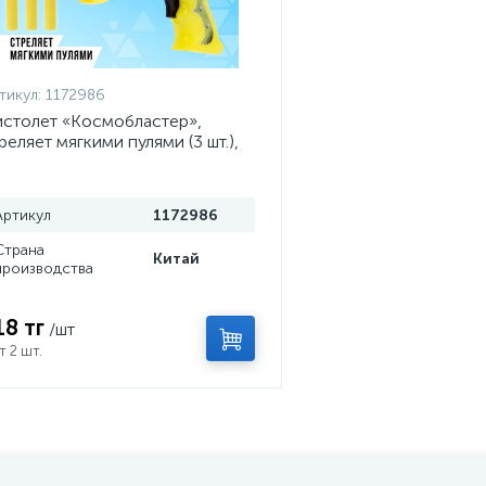
тикул:
1172986
столет «Космобластер»,
реляет мягкими пулями (3 шт.),
вета МИКС
Артикул
1172986
Страна
Китай
производства
18 тг
/шт
т 2 шт.