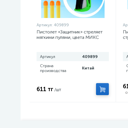
Артикул:
409899
Ар
Пистолет «Защитник» стреляет
Пи
мягкими пулями, цвета МИКС
ст
ц
Артикул
409899
Страна
Китай
производства
6
611 тг
/шт
о