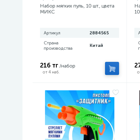
Набор мягких пуль, 10 шт., цвета
На
МИКС
10
Артикул
2884565
Страна
Китай
производства
216 тг
2
/набор
от 4 наб.
о