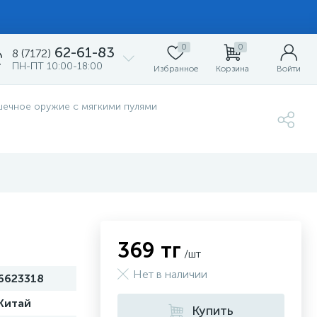
0
0
62-61-83
8 (7172)
ПН-ПТ 10:00-18:00
Избранное
Корзина
Войти
шечное оружие с мягкими пулями
369 тг
/шт
Нет в наличии
6623318
Китай
Купить