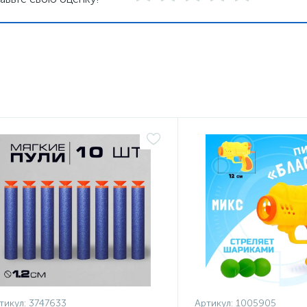
тикул:
3747633
Артикул:
1005905