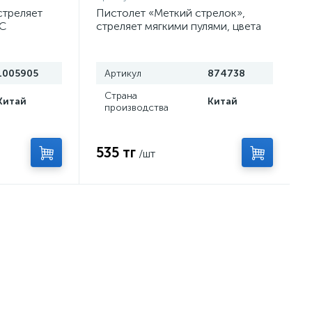
стреляет
Пистолет «Меткий стрелок»,
КС
стреляет мягкими пулями, цвета
МИКС
1005905
Артикул
874738
Страна
Китай
Китай
производства
535 тг
/шт