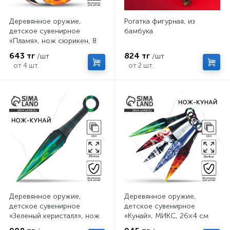
Деревянное оружие,
Рогатка фигурная, из
детское сувенирное
бамбука
«Пламя», нож сюрикен, 8
см
643 тг
824 тг
/шт
/шт
от 4 шт.
от 2 шт.
Деревянное оружие,
Деревянное оружие,
детское сувенирное
детское сувенирное
«Зеленый керисталл», нож
«Кунай», МИКС, 26×4 см
кунай, 26×4 см