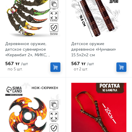
Деревянное оружие,
Детское оружие
детское сувенирное
деревянное «Нунчаки»
«Керамбит 2», МИКС, ,
15.5×2×2 см
6.3×19 см
567 тг
567 тг
/шт
/шт
по 5 шт.
от 2 шт.