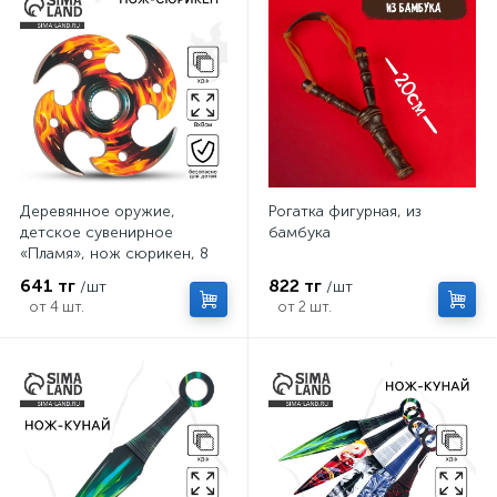
Деревянное оружие,
Рогатка фигурная, из
детское сувенирное
бамбука
«Пламя», нож сюрикен, 8
см
641 тг
822 тг
/шт
/шт
от 4 шт.
от 2 шт.