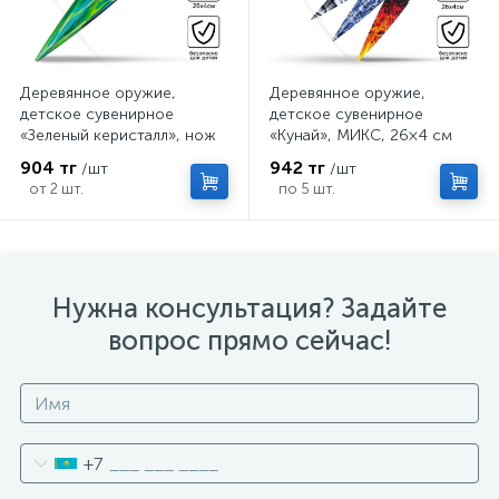
Деревянное оружие,
Деревянное оружие,
детское сувенирное
детское сувенирное
«Зеленый керисталл», нож
«Кунай», МИКС, 26×4 см
кунай, 26×4 см
904 тг
942 тг
/шт
/шт
от 2 шт.
по 5 шт.
Нужна консультация? Задайте
вопрос прямо сейчас!
+7