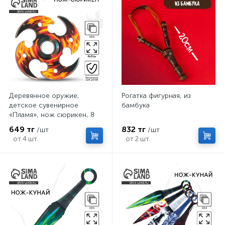
Деревянное оружие,
Рогатка фигурная, из
детское сувенирное
бамбука
«Пламя», нож сюрикен, 8
см
649 тг
832 тг
/шт
/шт
от 4 шт.
от 2 шт.