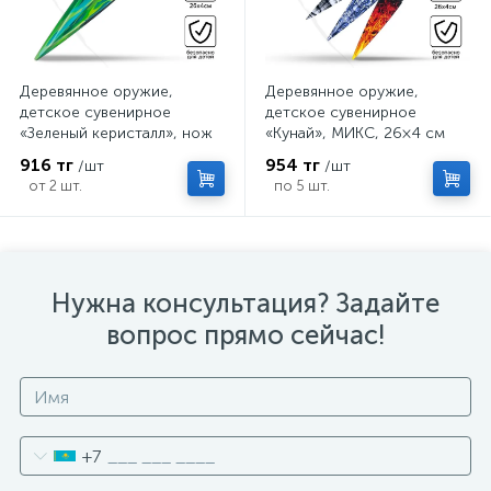
Деревянное оружие,
Деревянное оружие,
детское сувенирное
детское сувенирное
«Зеленый керисталл», нож
«Кунай», МИКС, 26×4 см
кунай, 26×4 см
916 тг
954 тг
/шт
/шт
от 2 шт.
по 5 шт.
Нужна консультация? Задайте
вопрос прямо сейчас!
+7