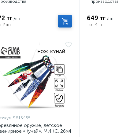
производства
производства
72 тг
649 тг
/шт
/шт
т 2 шт.
от 4 шт.
тикул:
9615455
ревянное оружие, детское
венирное «Кунай», МИКС, 26×4
м