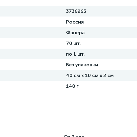
3736263
Россия
Фанера
70 шт.
по 1 шт.
Без упаковки
40 см х 10 см х 2 см
140 г
От 3 лет