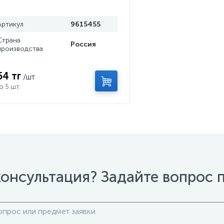
Артикул
9615455
Страна
Россия
производства
54 тг
/шт
о 5 шт.
онсультация? Задайте вопрос 