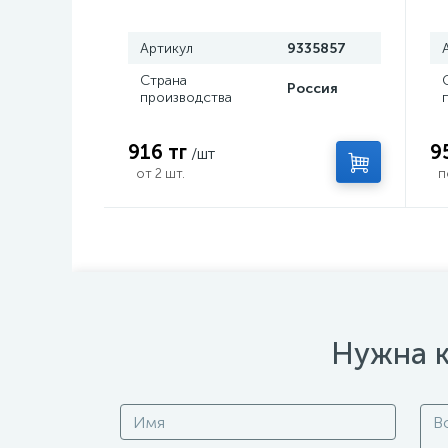
Артикул
9335857
Страна
Россия
производства
916 тг
9
/шт
от 2 шт.
п
Нужна к