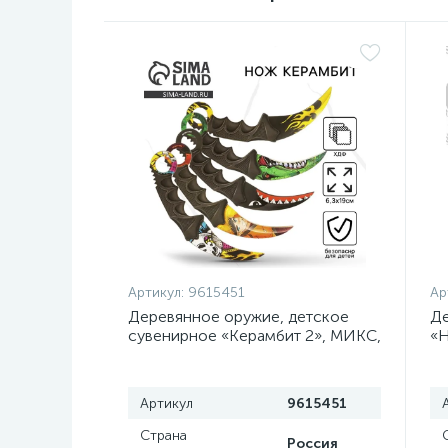
Артикул:
9615451
Ар
Деревянное оружие, детское
Де
сувенирное «Керамбит 2», МИКС,
«Н
, 6.3×19 см
Артикул
9615451
Страна
Россия