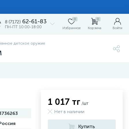
0
0
62-61-83
8 (7172)
ПН-ПТ 10:00-18:00
Избранное
Корзина
Войти
вянное детское оружие
м
1 017 тг
/шт
Нет в наличии
3736263
Россия
Купить