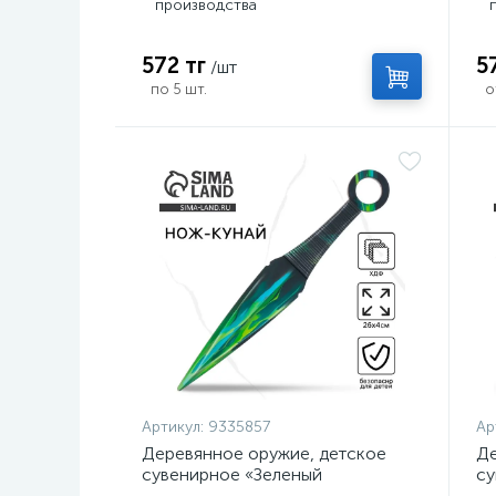
производства
572 тг
5
/шт
по 5 шт.
о
Артикул:
9335857
Ар
Деревянное оружие, детское
Де
сувенирное «Зеленый
су
керисталл», нож кунай, 26×4 см
с