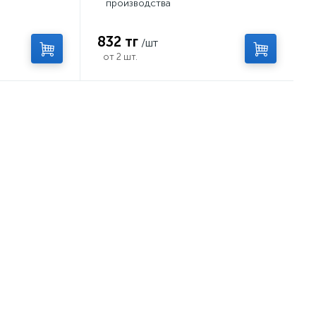
производства
832 тг
/шт
от 2 шт.