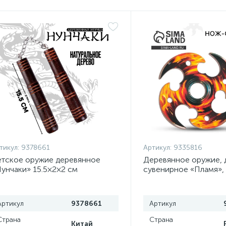
тикул:
9378661
Артикул:
9335816
тское оружие деревянное
Деревянное оружие, 
унчаки» 15.5×2×2 см
сувенирное «Пламя»,
сюрикен, 8 см
Артикул
9378661
Артикул
Страна
Страна
Китай